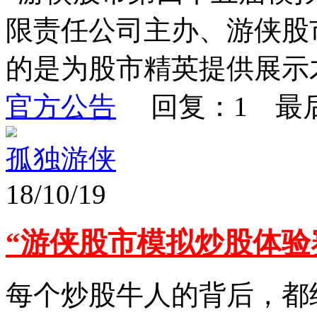
限责任公司主办、游侠股
的是为股市精英提供展示才
官方公告
回复：1 最
孤独游侠
18/10/19
“游侠股市模拟炒股体验
每个炒股牛人的背后，都