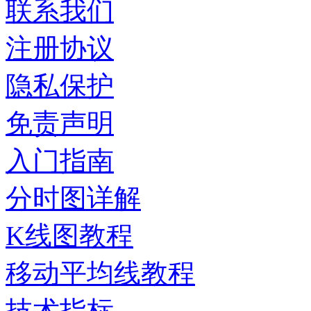
联系我们
注册协议
隐私保护
免责声明
入门指南
分时图详解
K线图教程
移动平均线教程
技术指标