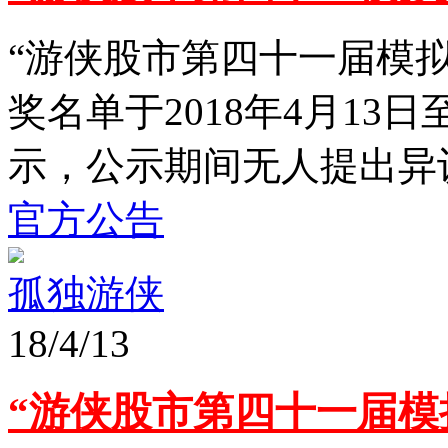
“游侠股市第四十一届模拟炒
奖名单于2018年4月13日
示，公示期间无人提出异议
官方公告
孤独游侠
18/4/13
“游侠股市第四十一届模