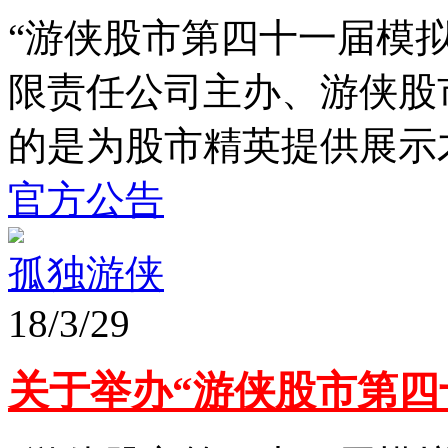
“游侠股市第四十一届模
限责任公司主办、游侠股
的是为股市精英提供展示才
官方公告
孤独游侠
18/3/29
关于举办“游侠股市第四