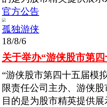
官方公告
孤独游侠
18/8/6
关于举办“游侠股市第四
“游侠股市第四十五届模
限责任公司主办、游侠股
目的是为股市精英提供展示