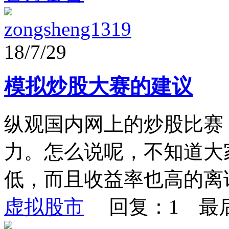
zongsheng1319
18/7/29
模拟炒股大赛的建议
纵观国内网上的炒股比赛
力。怎么说呢，不知道大
低，而且收益率也高的离谱
虚拟股市
回复：1 最