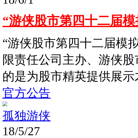
“游侠股市第四十二届模
“游侠股市第四十二届模
限责任公司主办、游侠股
的是为股市精英提供展示才
官方公告
孤独游侠
18/5/27