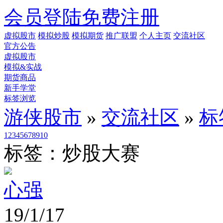
会员登陆
免费注册
虚拟股市
模拟炒股
模拟期货
推广联盟
个人主页
交流社区
官方公告
虚拟股市
模拟&实战
期货商品
新手学堂
标签浏览
游侠股市
»
交流社区
»
标
1
2
3
4
5
6
7
8
9
10
标签：炒股大赛
心强
19/1/17