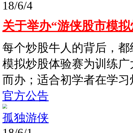
18/6/4
关于举办“游侠股市模拟
每个炒股牛人的背后，都
模拟炒股体验赛为训练广
而办；适合初学者在学习炒
官方公告
孤独游侠
18/6/1