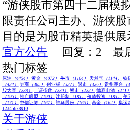
“游侠股市第四十二届模
限责任公司主办、游侠股
目的是为股市精英提供展示
官方公告
回复：2 最
热门标签
原油
（4454）
黄金
（4072）
牛市
（1164）
天然气
（1144）
铁
（434）
券商
（385）
创业板
（337）
退市
（326）
贵州茅台
（3
股大赛
（238）
上证指数
（230）
熊市
（222）
德赛电池
（211
（195）
推广联盟
（190）
注册制
（185）
价值投资
（183）
美
（171）
中信证券
（167）
神马股份
（165）
基金
（162）
集运
1
2
3
4
5
6
7
8
9
10
关于游侠