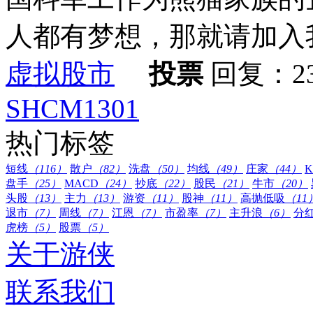
人都有梦想，那就请加入
虚拟股市
投票
回复：2
SHCM1301
热门标签
短线
（116）
散户
（82）
洗盘
（50）
均线
（49）
庄家
（44）
盘手
（25）
MACD
（24）
抄底
（22）
股民
（21）
牛市
（20）
头股
（13）
主力
（13）
游资
（11）
股神
（11）
高抛低吸
（11
退市
（7）
周线
（7）
江恩
（7）
市盈率
（7）
主升浪
（6）
分
虎榜
（5）
股票
（5）
关于游侠
联系我们