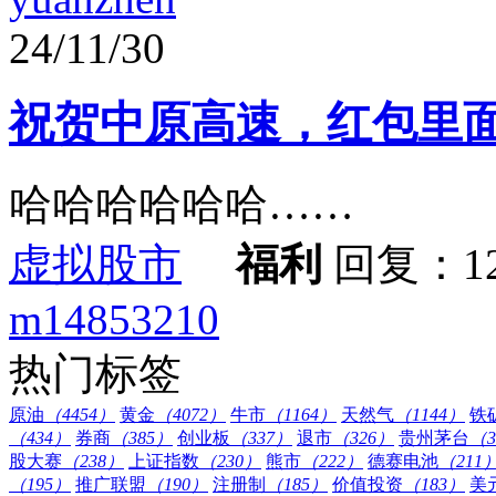
24/11/30
祝贺中原高速，红包里
哈哈哈哈哈哈……
虚拟股市
福利
回复：1
m14853210
热门标签
原油
（4454）
黄金
（4072）
牛市
（1164）
天然气
（1144）
铁
（434）
券商
（385）
创业板
（337）
退市
（326）
贵州茅台
（3
股大赛
（238）
上证指数
（230）
熊市
（222）
德赛电池
（211
（195）
推广联盟
（190）
注册制
（185）
价值投资
（183）
美