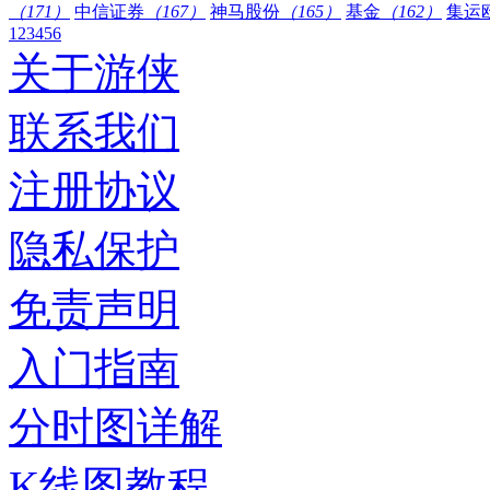
（171）
中信证券
（167）
神马股份
（165）
基金
（162）
集运
1
2
3
4
5
6
关于游侠
联系我们
注册协议
隐私保护
免责声明
入门指南
分时图详解
K线图教程