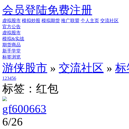
会员登陆
免费注册
虚拟股市
模拟炒股
模拟期货
推广联盟
个人主页
交流社区
官方公告
虚拟股市
模拟&实战
期货商品
新手学堂
标签浏览
游侠股市
»
交流社区
»
标
1
2
3
4
5
6
标签：红包
gf600663
6/26