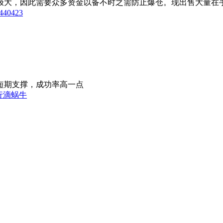
大，因此需要众多资金以备不时之需防止爆仓。现出售大量在手兴
3440423
短期支撑，成功率高一点
行滴蜗牛