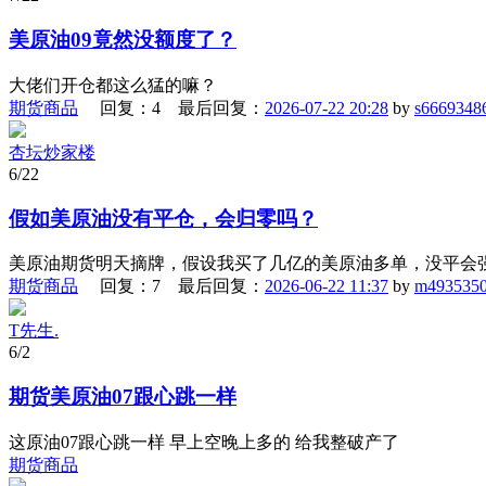
美原油09竟然没额度了？
大佬们开仓都这么猛的嘛？
期货商品
回复：4 最后回复：
2026-07-22 20:28
by
s6669348
杏坛炒家楼
6/22
假如美原油没有平仓，会归零吗？
美原油期货明天摘牌，假设我买了几亿的美原油多单，没平会
期货商品
回复：7 最后回复：
2026-06-22 11:37
by
m493535
T先生.
6/2
期货美原油07跟心跳一样
这原油07跟心跳一样 早上空晚上多的 给我整破产了
期货商品