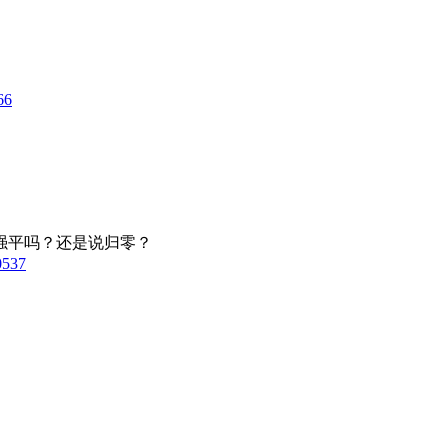
66
强平吗？还是说归零？
0537