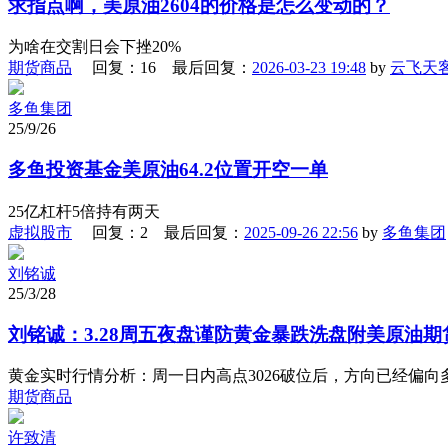
求指点啊，美原油2604的价格是怎么变动的？
为啥在交割日会下挫20%
期货商品
回复：16 最后回复：
2026-03-23 19:48
by
云飞天
多鱼集团
25/9/26
多鱼投资基金美原油64.2位置开空一单
25亿杠杆5倍持有两天
虚拟股市
回复：2 最后回复：
2025-09-26 22:56
by
多鱼集团
刘铭诚
25/3/28
刘铭诚：3.28周五夜盘谨防黄金暴跌洗盘附美原油
黄金实时行情分析：周一日内高点3026破位后，方向已经偏向
期货商品
许致清