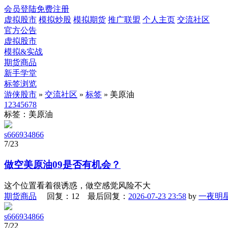
会员登陆
免费注册
虚拟股市
模拟炒股
模拟期货
推广联盟
个人主页
交流社区
官方公告
虚拟股市
模拟&实战
期货商品
新手学堂
标签浏览
游侠股市
»
交流社区
»
标签
» 美原油
1
2
3
4
5
6
7
8
标签：美原油
s666934866
7/23
做空美原油09是否有机会？
这个位置看着很诱惑，做空感觉风险不大
期货商品
回复：12 最后回复：
2026-07-23 23:58
by
一夜明
s666934866
7/22