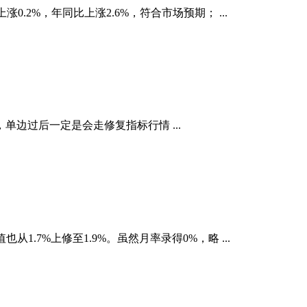
.2%，年同比上涨2.6%，符合市场预期； ...
边过后一定是会走修复指标行情 ...
1.7%上修至1.9%。虽然月率录得0%，略 ...