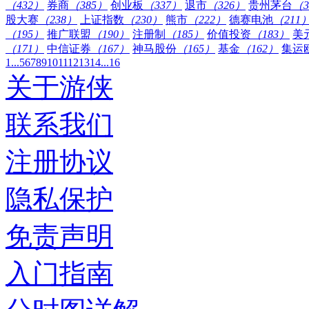
（432）
券商
（385）
创业板
（337）
退市
（326）
贵州茅台
（3
股大赛
（238）
上证指数
（230）
熊市
（222）
德赛电池
（211
（195）
推广联盟
（190）
注册制
（185）
价值投资
（183）
美
（171）
中信证券
（167）
神马股份
（165）
基金
（162）
集运
1...
5
6
7
8
9
10
11
12
13
14
...16
关于游侠
联系我们
注册协议
隐私保护
免责声明
入门指南