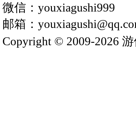
微信：youxiagushi999
邮箱：youxiagushi@qq.c
Copyright © 2009-202