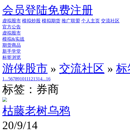
会员登陆
免费注册
虚拟股市
模拟炒股
模拟期货
推广联盟
个人主页
交流社区
官方公告
虚拟股市
模拟&实战
期货商品
新手学堂
标签浏览
游侠股市
»
交流社区
»
标
1...
5
6
7
8
9
10
11
12
13
14
...16
标签：券商
枯藤老树乌鸦
20/9/14