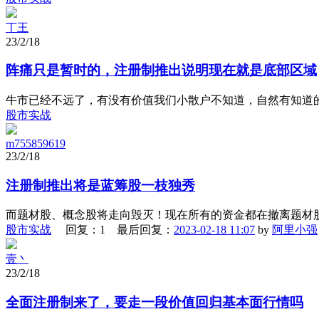
丅王
23/2/18
阵痛只是暂时的，注册制推出说明现在就是底部区域
牛市已经不远了，有没有价值我们小散户不知道，自然有知道
股市实战
m755859619
23/2/18
注册制推出将是蓝筹股一枝独秀
而题材股、概念股将走向毁灭！现在所有的资金都在撤离题材
股市实战
回复：1 最后回复：
2023-02-18 11:07
by
阿里小强
壹丶
23/2/18
全面注册制来了，要走一段价值回归基本面行情吗