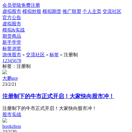
会员登陆
免费注册
虚拟股市
模拟炒股
模拟期货
推广联盟
个人主页
交流社区
官方公告
虚拟股市
模拟&实战
期货商品
新手学堂
标签浏览
游侠股市
»
交流社区
»
标签
» 注册制
1
2
3
4
5
6
7
8
标签：注册制
大鹏got
23/2/21
注册制下的牛市正式开启！大家快向股市冲！
注册制下的牛市正式开启！大家快向股市冲！
股市实战
hookzhou
23/2/20