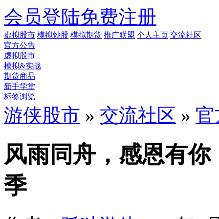
会员登陆
免费注册
虚拟股市
模拟炒股
模拟期货
推广联盟
个人主页
交流社区
官方公告
虚拟股市
模拟&实战
期货商品
新手学堂
标签浏览
游侠股市
»
交流社区
»
官
风雨同舟，感恩有你
季