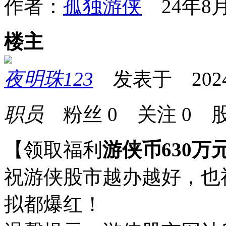
作者：
孤独游侠
24年8月
楼主
夜明珠123
发表于 2024-0
职员
粉丝
0
关注
0
股
【领取福利
游侠币630万
祝游侠股市越办越好，也
拟都爆红！