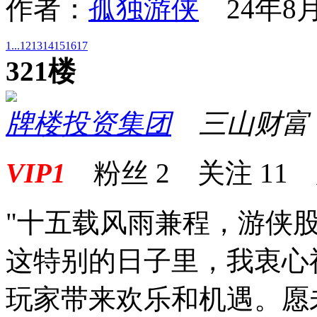
作者：
孤独游侠
24年8月
1...
12
13
14
15
16
17
321楼
牌楼投资集团
三山财富
VIP1
粉丝
2
关注
11
"十五载风雨兼程，游侠
这特别的日子里，我衷心
玩家带来欢乐和机遇。愿