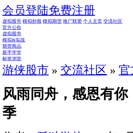
会员登陆
免费注册
虚拟股市
模拟炒股
模拟期货
推广联盟
个人主页
交流社区
官方公告
虚拟股市
模拟&实战
期货商品
新手学堂
标签浏览
游侠股市
»
交流社区
»
官
风雨同舟，感恩有你
季