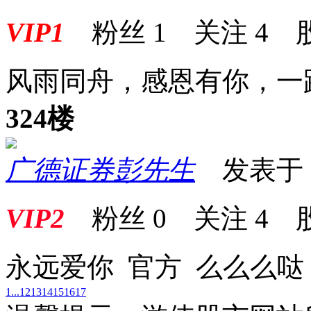
VIP1
粉丝
1
关注
4
风雨同舟，感恩有你，一
324楼
广德证券彭先生
发表于 20
VIP2
粉丝
0
关注
4
永远爱你 官方 么么么哒
1...
12
13
14
15
16
17