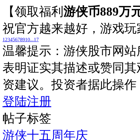
【领取福利
游侠币889万
祝官方越来越好，游戏玩
1
2
3
4
5
6
7
8
9
10
...17
温馨提示：游侠股市网站
表明证实其描述或赞同其
资建议。投资者据此操作
登陆
注册
帖子标签
游侠十五周年庆