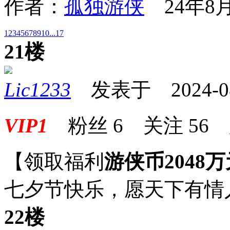
作者：
孤独游侠
24年8月
1
2
3
4
5
6
7
8
9
10
...17
21楼
Lic1233
发表于 2024-08-
VIP1
粉丝
6
关注
56
【领取福利
游侠币2048万
七夕节快乐，愿天下有情
22楼