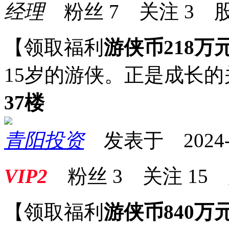
经理
粉丝
7
关注
3
股
【领取福利
游侠币218万
15岁的游侠。正是成长
37楼
青阳投资
发表于 2024-08
VIP2
粉丝
3
关注
15
【领取福利
游侠币840万