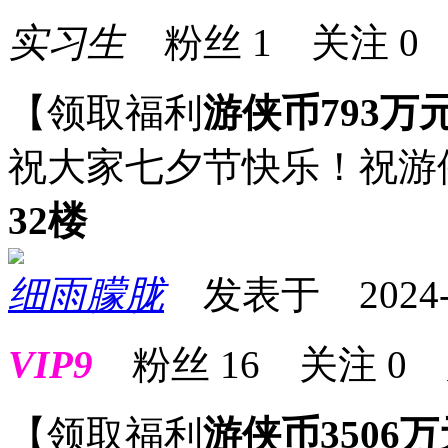
实习生
粉丝
1
关注
0
【领取福利
游侠币793万
祝大家七夕节快乐！祝游
32楼
细雨朦胧
发表于 2024-08
VIP9
粉丝
16
关注
0
【领取福利
游侠币3506万