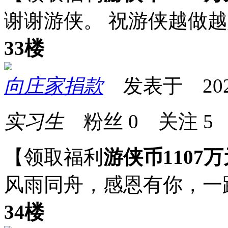
谢谢游侠。 祝游侠越做越
33楼
向庄家捐款
发表于 2024-0
实习生
粉丝
0
关注
5
【领取福利
游侠币1107万
风雨同舟，感恩有你，一
34楼