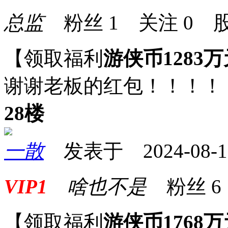
总监
粉丝
1
关注
0
股
【领取福利
游侠币1283万
谢谢老板的红包！！！！
28楼
一散
发表于 2024-08-10 
VIP1
啥也不是
粉丝
6
【领取福利
游侠币1768万