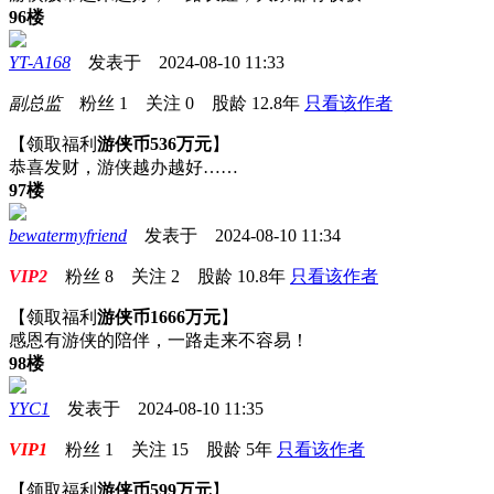
96楼
YT-A168
发表于 2024-08-10 11:33
副总监
粉丝
1
关注
0
股龄
12.8年
只看该作者
【领取福利
游侠币536万元
】
恭喜发财，游侠越办越好……
97楼
bewatermyfriend
发表于 2024-08-10 11:34
VIP2
粉丝
8
关注
2
股龄
10.8年
只看该作者
【领取福利
游侠币1666万元
】
感恩有游侠的陪伴，一路走来不容易！
98楼
YYC1
发表于 2024-08-10 11:35
VIP1
粉丝
1
关注
15
股龄
5年
只看该作者
【领取福利
游侠币599万元
】