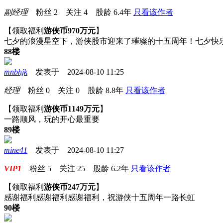
副经理
粉丝
2
关注
4
股龄
6.4年
只看该作者
【领取福利
游侠币970万元
】
七夕的浪漫星空下，游侠股市迎来了璀璨的十五周年！七夕快
88楼
mnbhjk
发表于 2024-08-10 11:25
经理
粉丝
0
关注
0
股龄
8.8年
只看该作者
【领取福利
游侠币1149万元
】
一路顺风，玩的开心最重要
89楼
mine41
发表于 2024-08-10 11:27
VIP1
粉丝
5
关注
25
股龄
6.2年
只看该作者
【领取福利
游侠币247万元
】
感谢福利感谢福利感谢福利，祝游侠十五周年一路长虹
90楼