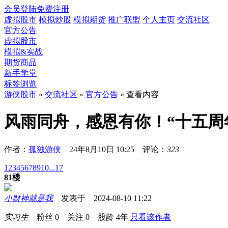
会员登陆
免费注册
虚拟股市
模拟炒股
模拟期货
推广联盟
个人主页
交流社区
官方公告
虚拟股市
模拟&实战
期货商品
新手学堂
标签浏览
游侠股市
»
交流社区
»
官方公告
» 查看内容
风雨同舟，感恩有你！“十五周
作者：
孤独游侠
24年8月10日 10:25 评论：
323
1
2
3
4
5
6
7
8
9
10
...17
81楼
小财神就是我
发表于 2024-08-10 11:22
实习生
粉丝
0
关注
0
股龄
4年
只看该作者