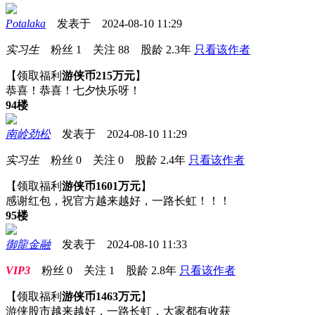
Potalaka
发表于 2024-08-10 11:29
实习生
粉丝
1
关注
88
股龄
2.3年
只看该作者
【领取福利
游侠币215万元
】
恭喜！恭喜！七夕快乐呀！
94楼
南岭劲松
发表于 2024-08-10 11:29
实习生
粉丝
0
关注
0
股龄
2.4年
只看该作者
【领取福利
游侠币1601万元
】
感谢红包，祝官方越来越好，一路长虹！！！
95楼
御龍金融
发表于 2024-08-10 11:33
VIP3
粉丝
0
关注
1
股龄
2.8年
只看该作者
【领取福利
游侠币1463万元
】
游侠股市越来越好，一路长虹，大家都有收获