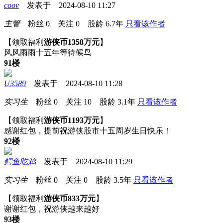
coov
发表于 2024-08-10 11:27
主管
粉丝
0
关注
0
股龄
6.7年
只看该作者
【领取福利
游侠币1358万元
】
风风雨雨十五年等待候鸟
91楼
U3589
发表于 2024-08-10 11:28
实习生
粉丝
0
关注
10
股龄
3.1年
只看该作者
【领取福利
游侠币1193万元
】
感谢红包，提前祝游侠股市十五周岁生日快乐！
92楼
鳄鱼吃鸡
发表于 2024-08-10 11:29
实习生
粉丝
0
关注
0
股龄
3.5年
只看该作者
【领取福利
游侠币833万元
】
谢谢红包，祝游侠越来越好
93楼