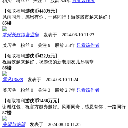
职员
粉丝
0
关注
5
股龄
3.4年
只看该作者
【领取福利
游侠币448万元
】
风雨同舟，感恩有你，一路同行！游侠股市越来越好！
85楼
常州长虹路营业部
发表于 2024-08-10 11:23
实习生
粉丝
0
关注
9
股龄
3.3年
只看该作者
【领取福利
游侠币422万元
】
祝游侠越来越好，祝游侠的新老朋友儿孙满堂
86楼
霏凡13888
发表于 2024-08-10 11:24
实习生
粉丝
0
关注
3
股龄
2.7年
只看该作者
【领取福利
游侠币1486万元
】
谢谢红包，祝官方越办越好。风雨同舟，感恩有你，一路同行
87楼
失望与绝望
发表于 2024-08-10 11:25