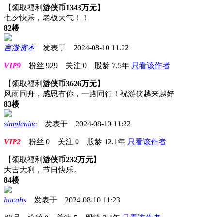
【领取福利
游侠币1343万元
】
七夕快乐，老板大气！！
82楼
言澈资本
发表于 2024-08-10 11:22
VIP9
粉丝
929
关注
0
股龄
7.5年
只看该作者
【领取福利
游侠币3626万元
】
风雨同舟，感恩有你，一路同行！祝游侠越来越好
83楼
simplenine
发表于 2024-08-10 11:22
VIP2
粉丝
0
关注
0
股龄
12.1年
只看该作者
【领取福利
游侠币232万元
】
大吉大利，节日快乐。
84楼
haoahs
发表于 2024-08-10 11:23