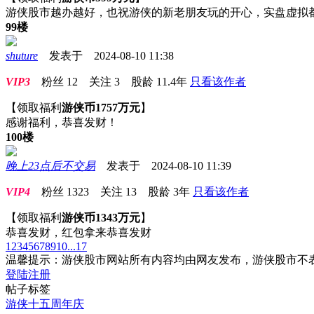
游侠股市越办越好，也祝游侠的新老朋友玩的开心，实盘虚拟
99楼
shuture
发表于 2024-08-10 11:38
VIP3
粉丝
12
关注
3
股龄
11.4年
只看该作者
【领取福利
游侠币1757万元
】
感谢福利，恭喜发财！
100楼
晚上23点后不交易
发表于 2024-08-10 11:39
VIP4
粉丝
1323
关注
13
股龄
3年
只看该作者
【领取福利
游侠币1343万元
】
恭喜发财，红包拿来恭喜发财
1
2
3
4
5
6
7
8
9
10
...17
温馨提示：游侠股市网站所有内容均由网友发布，游侠股市不
登陆
注册
帖子标签
游侠十五周年庆