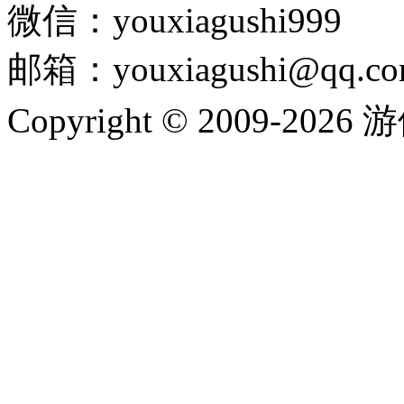
微信：youxiagushi999
邮箱：youxiagushi@qq.c
Copyright © 2009-202