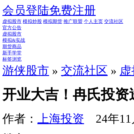
会员登陆
免费注册
虚拟股市
模拟炒股
模拟期货
推广联盟
个人主页
交流社区
官方公告
虚拟股市
模拟&实战
期货商品
新手学堂
标签浏览
游侠股市
»
交流社区
»
虚
开业大吉！冉氏投资送
作者：
上海投资
24年11