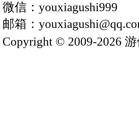
微信：youxiagushi999
邮箱：youxiagushi@qq.c
Copyright © 2009-202