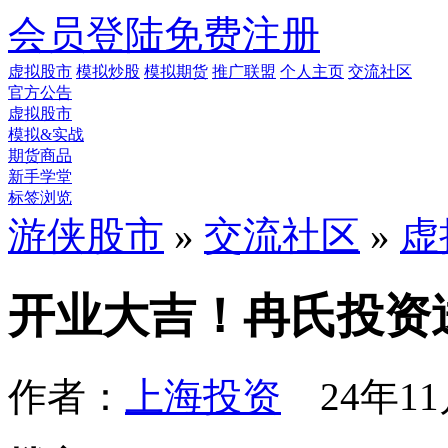
会员登陆
免费注册
虚拟股市
模拟炒股
模拟期货
推广联盟
个人主页
交流社区
官方公告
虚拟股市
模拟&实战
期货商品
新手学堂
标签浏览
游侠股市
»
交流社区
»
虚
开业大吉！冉氏投资送
作者：
上海投资
24年11