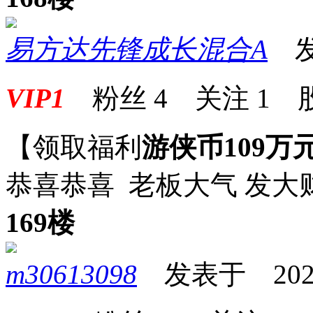
易方达先锋成长混合A
发表
VIP1
粉丝
4
关注
1
【领取福利
游侠币109万
恭喜恭喜 老板大气 发大
169楼
m30613098
发表于 2024-1