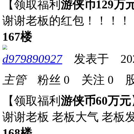
【领取福利
游侠币129万
谢谢老板的红包！！！！
167楼
d979890927
发表于 2024-
主管
粉丝
0
关注
0
股
【领取福利
游侠币60万元
谢谢老板 老板大气 老板
168楼