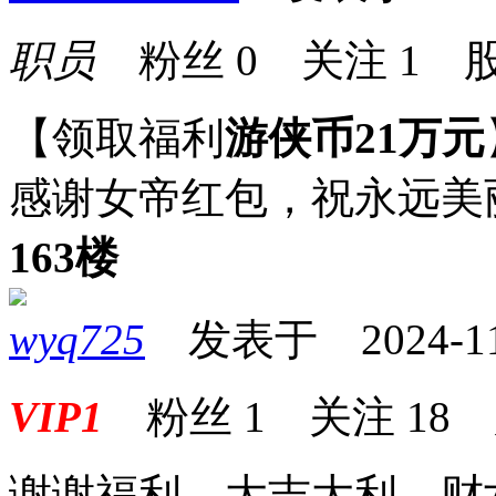
职员
粉丝
0
关注
1
股
【领取福利
游侠币21万元
感谢女帝红包，祝永远美
163楼
wyq725
发表于 2024-11-2
VIP1
粉丝
1
关注
18
谢谢福利，大吉大利，财