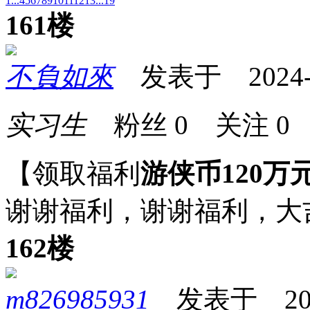
1...
4
5
6
7
8
9
10
11
12
13
...19
161楼
不負如來
发表于 2024-11
实习生
粉丝
0
关注
0
【领取福利
游侠币120万
谢谢福利，谢谢福利，大
162楼
m826985931
发表于 2024-