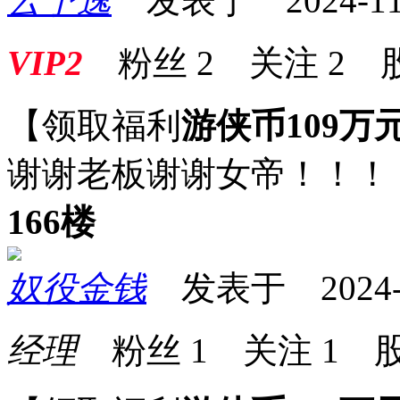
云予逸
发表于 2024-11-2
VIP2
粉丝
2
关注
2
【领取福利
游侠币109万
谢谢老板谢谢女帝！！！
166楼
奴役金钱
发表于 2024-11
经理
粉丝
1
关注
1
股