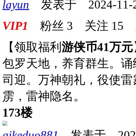
layun
发表于 2024-11-28
VIP1
粉丝
3
关注
15
【领取福利
游侠币41万元
包罗天地，养育群生。诵
司迎。万神朝礼，役使雷
雳，雷神隐名。
173楼
aikeduo881
发表于 2024-1