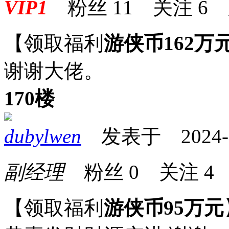
VIP1
粉丝
11
关注
6
【领取福利
游侠币162万
谢谢大佬。
170楼
dubylwen
发表于 2024-11
副经理
粉丝
0
关注
4
【领取福利
游侠币95万元