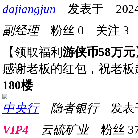
dajiangjun
发表于 2024-11
副经理
粉丝
0
关注
3
【领取福利
游侠币58万元
感谢老板的红包，祝老板
180楼
中央行
隐者银行
发表于 2
VIP4
云硫矿业
粉丝
3