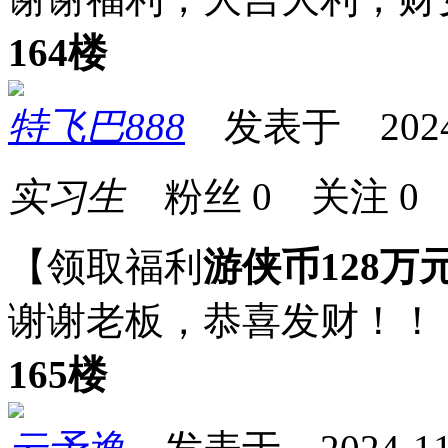
164楼
特飞巴888
发表于 2024-1
实习生
粉丝
0
关注
0
【领取福利
游侠币128万
谢谢老板，恭喜发财！！
165楼