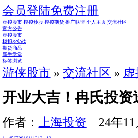
会员登陆
免费注册
虚拟股市
模拟炒股
模拟期货
推广联盟
个人主页
交流社区
官方公告
虚拟股市
模拟&实战
期货商品
新手学堂
标签浏览
游侠股市
»
交流社区
»
虚
开业大吉！冉氏投资送
作者：
上海投资
24年11