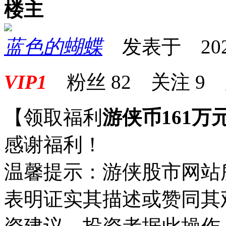
楼主
蓝色的蝴蝶
发表于 2025-0
VIP1
粉丝
82
关注
9
【领取福利
游侠币161万
感谢福利！
温馨提示：游侠股市网站
表明证实其描述或赞同其