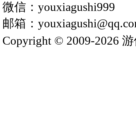
微信：youxiagushi999
邮箱：youxiagushi@qq.c
Copyright © 2009-202