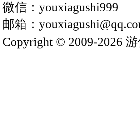
微信：youxiagushi999
邮箱：youxiagushi@qq.c
Copyright © 2009-202