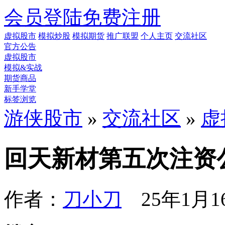
会员登陆
免费注册
虚拟股市
模拟炒股
模拟期货
推广联盟
个人主页
交流社区
官方公告
虚拟股市
模拟&实战
期货商品
新手学堂
标签浏览
游侠股市
»
交流社区
»
虚
回天新材第五次注资
作者：
刀小刀
25年1月16