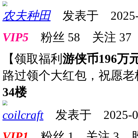
农夫种田
发表于 2025-01
VIP5
粉丝
58
关注
37
【领取福利
游侠币196万
路过领个大红包，祝愿老
34楼
coilcraft
发表于 2025-01-
VIP1
粉丝
1
关注
3