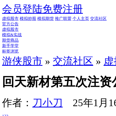
会员登陆
免费注册
虚拟股市
模拟炒股
模拟期货
推广联盟
个人主页
交流社区
官方公告
虚拟股市
模拟&实战
期货商品
新手学堂
标签浏览
游侠股市
»
交流社区
»
虚
回天新材第五次注资
作者：
刀小刀
25年1月16