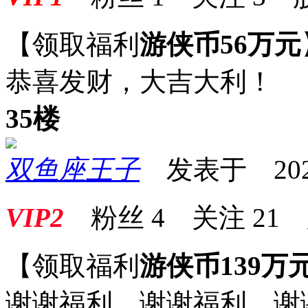
【领取福利
游侠币56万元
恭喜发财，大吉大利！
35楼
双鱼座王子
发表于 2025-0
VIP2
粉丝
4
关注
21
【领取福利
游侠币139万
谢谢福利，谢谢福利，谢