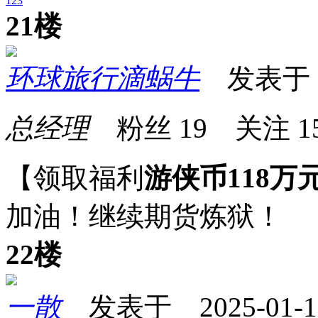
1
2
3
21楼
环球旅行滴蜗牛
发表于 20
总经理
粉丝
19
关注
1
【领取福利
游侠币118万
加油！继续期货炼狱！
22楼
一散
发表于 2025-01-16 