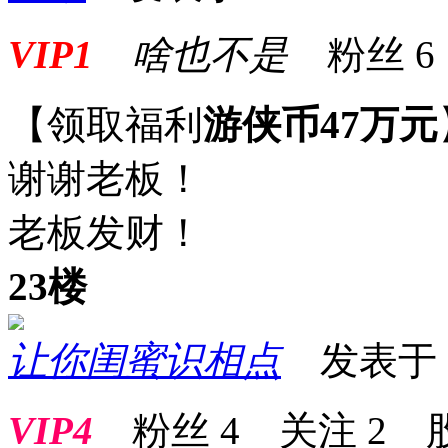
VIP1
啥也不是
粉丝
6
【领取福利
游侠币47万元
谢谢老板！
老板发财！
23楼
让你闺蜜识相点
发表于 20
VIP4
粉丝
4
关注
2