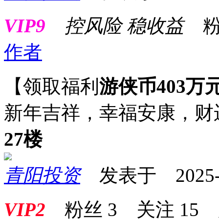
VIP9
控风险 稳收益
粉
作者
【领取福利
游侠币403万
新年吉祥，幸福安
27楼
青阳投资
发表于 2025-01
VIP2
粉丝
3
关注
15