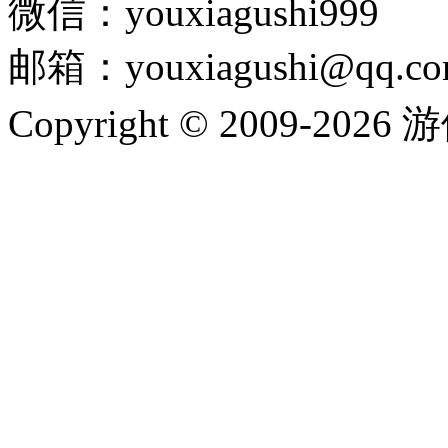
微信：youxiagushi999
邮箱：youxiagushi@qq.c
Copyright © 2009-202