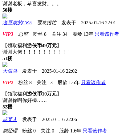
谢谢老板，恭喜发财。。。
50楼
送豆腐的GK5
贾总很忙
发表于 2025-01-16 22:01
VIP3
总监
粉丝
8
关注
34
股龄
13年
只看该作者
【领取福利
游侠币49万元
】
谢谢大佬！！！！！！！！！！
51楼
大浪鸟
发表于 2025-01-16 22:02
VIP2
粉丝
8
关注
13
股龄
1.6年
只看该作者
【领取福利
游侠币10万元
】
谢谢你啊你好棒……
52楼
成某人
发表于 2025-01-16 22:06
副经理
粉丝
0
关注
0
股龄
1.6年
只看该作者