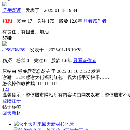
千手观音
发表于 2025-01-18 19:34
VIP1
粉丝
17
关注
175
股龄
12.8年
只看该作者
有责任，有担当。加油！
57楼
c959838869
发表于 2025-01-18 19:38
职员
粉丝
0
关注
0
股龄
1.6年
只看该作者
原帖由
游侠群英总舵主
于 2025-01-16 21:22 发表
谢谢！非常感谢大佬福利红包！祝大佬平安快乐……
怎么操作教教我1111111111
1
2
3
温馨提示：游侠股市网站所有内容均由网友发布，游侠股市不
登陆
注册
帖子标签
回天新材
求个大哥来回天新材拉地天