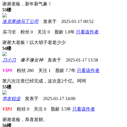
谢谢老板，新年新气象！
53楼
洛克希德马丁公司
发表于 2025-01-17 00:52
实习生
粉丝
0
关注
0
股龄
1.8年
只看该作者
谢谢大老板！以大胡子老老少少
54楼
刀小刀
像不像女神
发表于 2025-01-17 13:58
VIP9
粉丝
280
关注
1
股龄
7.7年
只看该作者
第六次注资已经完成，这次是2个亿。呵呵
55楼
华友钴业
发表于 2025-01-17 14:00
VIP1
粉丝
0
关注
0
股龄
3.5年
只看该作者
谢谢老板，恭喜发财。
56楼