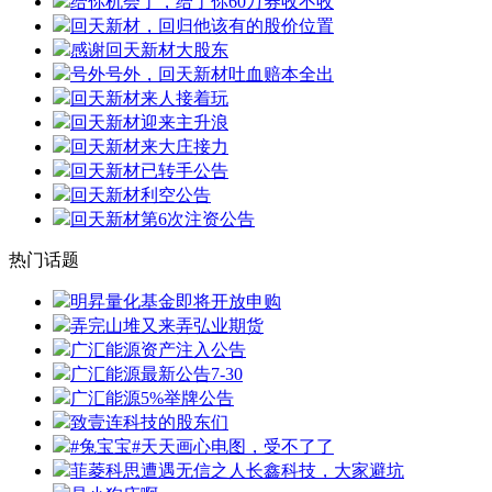
给你机会了，给了你60万券收不收
回天新材，回归他该有的股价位置
感谢回天新材大股东
号外号外，回天新材吐血赔本全出
回天新材来人接着玩
回天新材迎来主升浪
回天新材来大庄接力
回天新材已转手公告
回天新材利空公告
回天新材第6次注资公告
热门话题
明昇量化基金即将开放申购
弄完山堆又来弄弘业期货
广汇能源资产注入公告
广汇能源最新公告7-30
广汇能源5%举牌公告
致壹连科技的股东们
#兔宝宝#天天画心电图，受不了了
菲菱科思遭遇无信之人长鑫科技，大家避坑