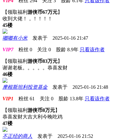
VIP4
粉丝
294
关注
3
股龄
6.1年
只看该作者
【领取福利
游侠币67万元
】
收到大佬！，！！！！
45楼
嘟嘟有小米
发表于 2025-01-16 21:47
VIP7
粉丝
0
关注
0
股龄
8.9年
只看该作者
【领取福利
游侠币83万元
】
谢谢老板。。。。。恭喜发财
46楼
摩根斯坦利投资基金
发表于 2025-01-16 21:48
VIP1
粉丝
61
关注
0
股龄
13.8年
只看该作者
【领取福利
游侠币8万元
】
恭喜发财大吉大利今晚吃鸡
47楼
不正经的商人
发表于 2025-01-16 21:52