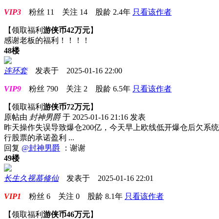
VIP3
粉丝
11
关注
14
股龄
2.4年
只看该作者
【领取福利
游侠币42万元
】
感谢老板的福利！！！！
48楼
连环套
发表于 2025-01-16 22:00
VIP9
粉丝
790
关注
2
股龄
6.5年
只看该作者
【领取福利
游侠币72万元
】
原帖由
封神男爵
于 2025-01-16 21:16 发表
昨天操作失误导致爆仓200亿，今天早上欧线低开爆仓后欠系统3
行股票的承诺盈利 ...
回复
@封神男爵
：谢谢
49楼
长生久视慕修仙
发表于 2025-01-16 22:01
VIP1
粉丝
6
关注
0
股龄
8.1年
只看该作者
【领取福利
游侠币46万元
】