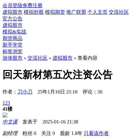
会员登陆
免费注册
虚拟股市
模拟炒股
模拟期货
推广联盟
个人主页
交流社区
官方公告
虚拟股市
模拟&实战
期货商品
新手学堂
标签浏览
游侠股市
»
交流社区
»
虚拟股市
» 查看内容
回天新材第五次注资公告
作者：
刀小刀
25年1月16日 21:16 评论：
56
1
2
3
41楼
中文课
发表于 2025-01-16 21:38
副经理
粉丝
0
关注
0
股龄
1.8年
只看该作者