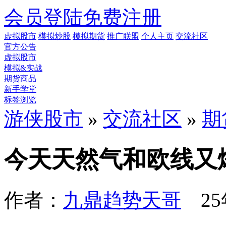
会员登陆
免费注册
虚拟股市
模拟炒股
模拟期货
推广联盟
个人主页
交流社区
官方公告
虚拟股市
模拟&实战
期货商品
新手学堂
标签浏览
游侠股市
»
交流社区
»
期
今天天然气和欧线又
作者：
九鼎趋势天哥
25年