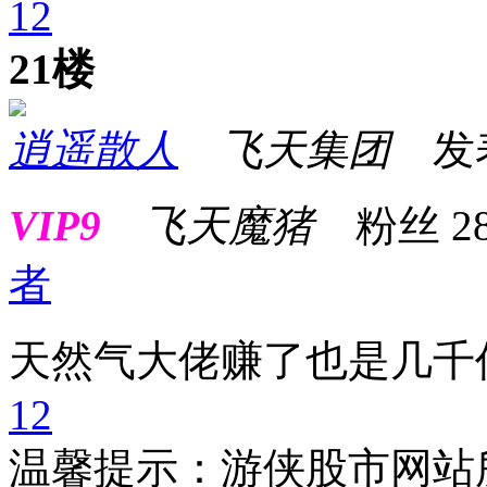
1
2
21楼
逍遥散人
飞天集团
发表于
VIP9
飞天魔猪
粉丝
2
者
天然气大佬赚了也是几千
1
2
温馨提示：游侠股市网站