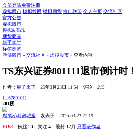
会员登陆
免费注册
虚拟股市
模拟炒股
模拟期货
推广联盟
个人主页
交流社区
官方公告
虚拟股市
模拟&实战
期货商品
新手学堂
标签浏览
游侠股市
»
交流社区
»
虚拟股市
» 查看内容
TS东兴证券801111退市倒计时
作者：
银子来了
25年3月23日 11:54 评论：
215
1...
6
7
8
9
10
11
201楼
蜡笔小新偷吃鱼
发表于 2025-03-23 21:19
VIP3
粉丝
20
关注
4
股龄
17月
只看该作者