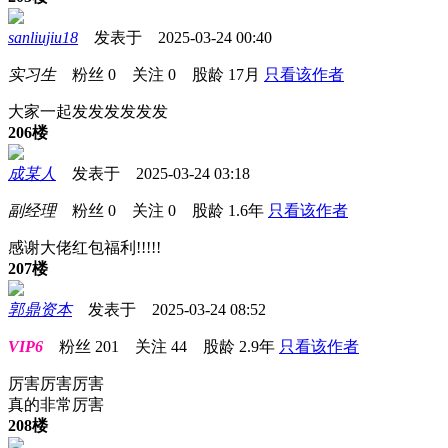
sanliujiu18
发表于 2025-03-24 00:40
实习生
粉丝
0
关注
0
股龄
17月
只看该作者
大家一起发发发发发发
206楼
成某人
发表于 2025-03-24 03:18
副经理
粉丝
0
关注
0
股龄
1.6年
只看该作者
感谢大佬红包福利!!!!!
207楼
郭鼎资本
发表于 2025-03-24 08:52
VIP6
粉丝
201
关注
44
股龄
2.9年
只看该作者
厉害厉害厉害
真的非常厉害
208楼