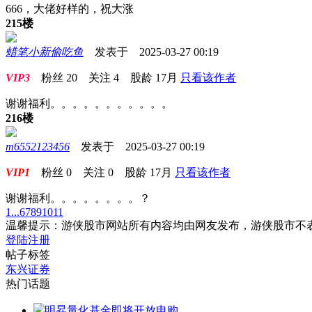
666，大佬好样的，祝大涨
215楼
蜡笔小新偷吃鱼
发表于 2025-03-27 00:19
VIP3
粉丝
20
关注
4
股龄
17月
只看该作者
谢谢福利。。。。。。。。。。。
216楼
m6552123456
发表于 2025-03-27 00:19
VIP1
粉丝
0
关注
0
股龄
17月
只看该作者
谢谢福利。。。。。。。。？
1...
6
7
8
9
10
11
温馨提示：游侠股市网站所有内容均由网友发布，游侠股市不
登陆
注册
帖子标签
东兴证券
热门话题
明昇量化基金即将开放申购