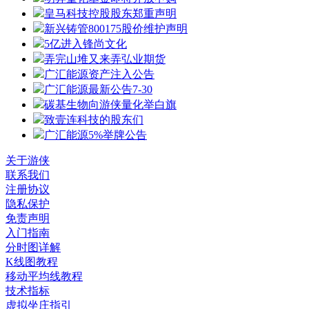
皇马科技控股股东郑重声明
新兴铸管800175股价维护声明
5亿进入锋尚文化
弄完山堆又来弄弘业期货
广汇能源资产注入公告
广汇能源最新公告7-30
碳基生物向游侠量化举白旗
致壹连科技的股东们
广汇能源5%举牌公告
关于游侠
联系我们
注册协议
隐私保护
免责声明
入门指南
分时图详解
K线图教程
移动平均线教程
技术指标
虚拟坐庄指引