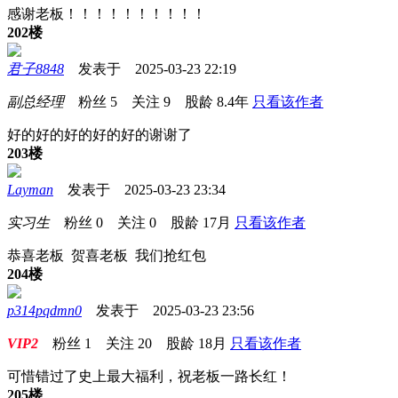
感谢老板！！！！！！！！！！
202楼
君子8848
发表于 2025-03-23 22:19
副总经理
粉丝
5
关注
9
股龄
8.4年
只看该作者
好的好的好的好的好的谢谢了
203楼
Layman
发表于 2025-03-23 23:34
实习生
粉丝
0
关注
0
股龄
17月
只看该作者
恭喜老板 贺喜老板 我们抢红包
204楼
p314pqdmn0
发表于 2025-03-23 23:56
VIP2
粉丝
1
关注
20
股龄
18月
只看该作者
可惜错过了史上最大福利，祝老板一路长红！
205楼