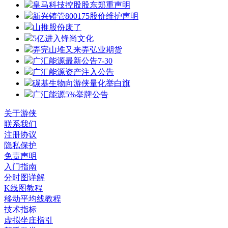
皇马科技控股股东郑重声明
新兴铸管800175股价维护声明
山推股份废了
5亿进入锋尚文化
弄完山堆又来弄弘业期货
广汇能源最新公告7-30
广汇能源资产注入公告
碳基生物向游侠量化举白旗
广汇能源5%举牌公告
关于游侠
联系我们
注册协议
隐私保护
免责声明
入门指南
分时图详解
K线图教程
移动平均线教程
技术指标
虚拟坐庄指引