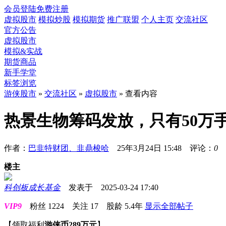
会员登陆
免费注册
虚拟股市
模拟炒股
模拟期货
推广联盟
个人主页
交流社区
官方公告
虚拟股市
模拟&实战
期货商品
新手学堂
标签浏览
游侠股市
»
交流社区
»
虚拟股市
» 查看内容
热景生物筹码发放，只有50万
作者：
巴韭特财团、韭鼎梭哈
25年3月24日 15:48 评论：
0
楼主
科创板成长基金
发表于 2025-03-24 17:40
VIP9
粉丝
1224
关注
17
股龄
5.4年
显示全部帖子
【领取福利
游侠币289万元
】