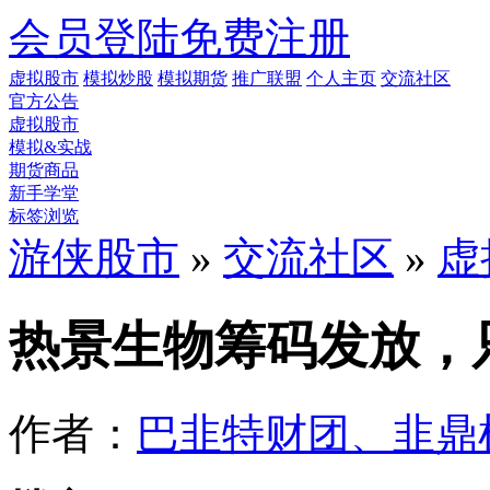
会员登陆
免费注册
虚拟股市
模拟炒股
模拟期货
推广联盟
个人主页
交流社区
官方公告
虚拟股市
模拟&实战
期货商品
新手学堂
标签浏览
游侠股市
»
交流社区
»
虚
热景生物筹码发放，只
作者：
巴韭特财团、韭鼎