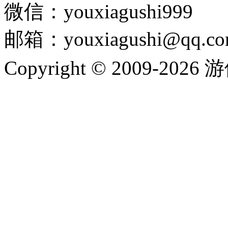
微信：youxiagushi999
邮箱：youxiagushi@qq.c
Copyright © 2009-202