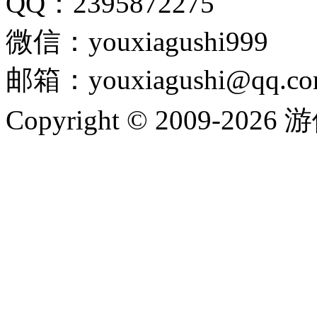
QQ：2395872275
微信：youxiagushi999
邮箱：youxiagushi@qq.c
Copyright © 2009-202