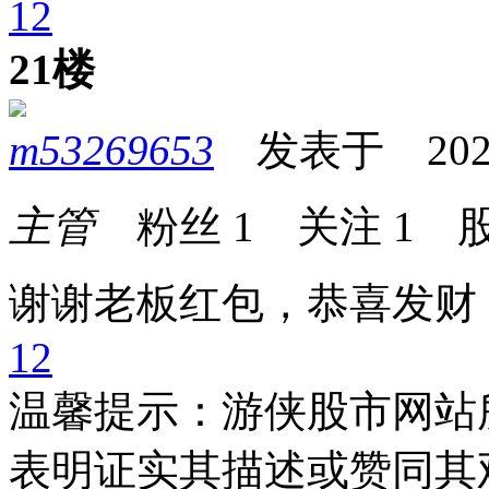
1
2
21楼
m53269653
发表于 2025-0
主管
粉丝
1
关注
1
股
谢谢老板红包，恭喜发财
1
2
温馨提示：游侠股市网站
表明证实其描述或赞同其