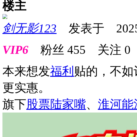
楼主
剑无影123
发表于 2025-0
VIP6
粉丝
455
关注
0
本来想发
福利
贴的，不如
更实惠。
旗下
股票
陆家嘴
、
淮河能