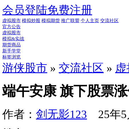
会员登陆
免费注册
虚拟股市
模拟炒股
模拟期货
推广联盟
个人主页
交流社区
官方公告
虚拟股市
模拟&实战
期货商品
新手学堂
标签浏览
游侠股市
»
交流社区
»
虚
端午安康 旗下股票涨
作者：
剑无影123
25年5月