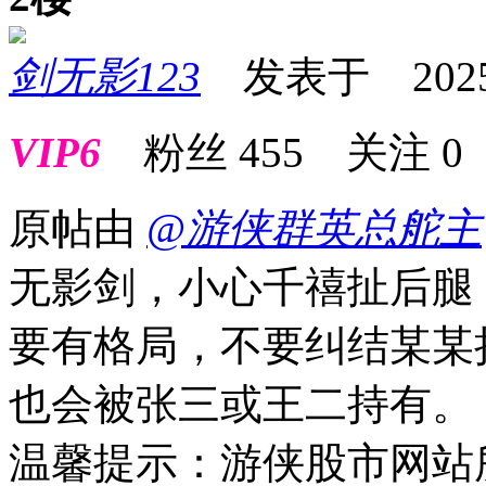
剑无影123
发表于 2025-0
VIP6
粉丝
455
关注
0
原帖由
@游侠群英总舵主
无影剑，小心千禧扯后腿
要有格局，不要纠结某某
也会被张三或王二持有。
温馨提示：游侠股市网站