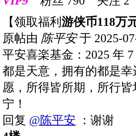
VIP9
粉丝
790
关注
2
【领取福利
游侠币118万
原帖由
陈平安
于 2025-07
平安喜楽基金：2025 年 7 
都是天意，拥有的都是幸
愿，所得皆所期，所行皆
宁！
回复
@陈平安
：谢谢