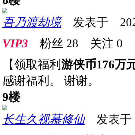
吾乃渡劫境
发表于 2025-0
VIP3
粉丝
28
关注
0
【领取福利
游侠币176万
感谢福利。 谢谢。
9楼
长生久视慕修仙
发表于 20