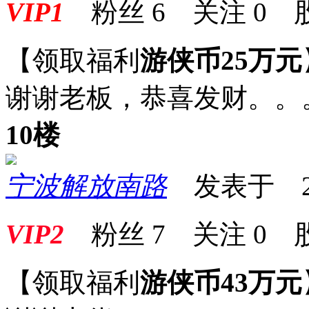
VIP1
粉丝
6
关注
0
【领取福利
游侠币25万元
谢谢老板，恭喜发财。。
10楼
宁波解放南路
发表于 2025
VIP2
粉丝
7
关注
0
【领取福利
游侠币43万元