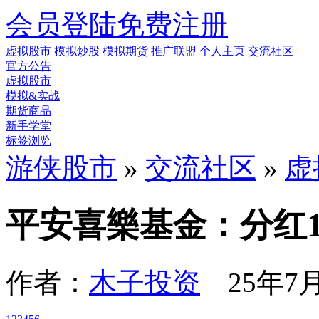
会员登陆
免费注册
虚拟股市
模拟炒股
模拟期货
推广联盟
个人主页
交流社区
官方公告
虚拟股市
模拟&实战
期货商品
新手学堂
标签浏览
游侠股市
»
交流社区
»
虚
平安喜樂基金：分红1
作者：
木子投资
25年7月