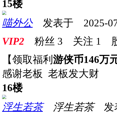
15楼
喵外公
发表于 2025-07-1
VIP2
粉丝
3
关注
1
【领取福利
游侠币146万
感谢老板 老板发大财
16楼
浮生若茶
浮生若茶
发表于