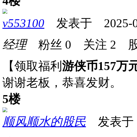
4楼
v553100
发表于 2025-07-
经理
粉丝
0
关注
2
股
【领取福利
游侠币157万
谢谢老板，恭喜发财。
5楼
顺风顺水的股民
发表于 20