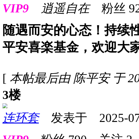
VIP9
逍遥自在
粉丝
9
随遇而安的心态！持续
平安喜楽基金，欢迎大
[
本帖最后由 陈平安 于 2025-
3楼
连环套
发表于 2025-07-1