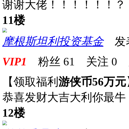
谢谢大佬！！！！！！？
11楼
摩根斯坦利投资基金
发表于
VIP1
粉丝
61
关注
0
【领取福利
游侠币56万元
恭喜发财大吉大利你最牛
12楼