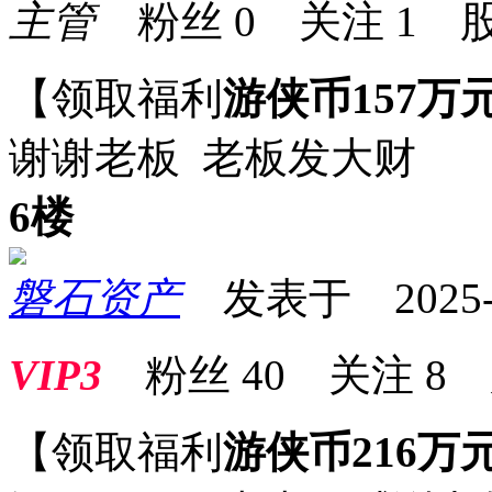
主管
粉丝
0
关注
1
股
【领取福利
游侠币157万
谢谢老板 老板发大财
6楼
磐石资产
发表于 2025-07
VIP3
粉丝
40
关注
8
【领取福利
游侠币216万