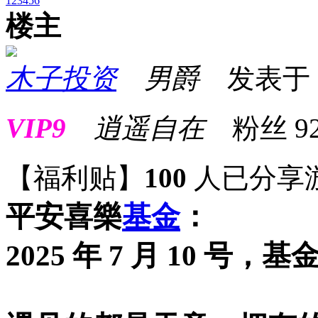
1
2
3
4
5
6
楼主
木子投资
男爵
发表于 20
VIP9
逍遥自在
粉丝
9
【福利贴】
100
人已分享
平安喜樂
基金
：
2025 年 7 月 10 号，