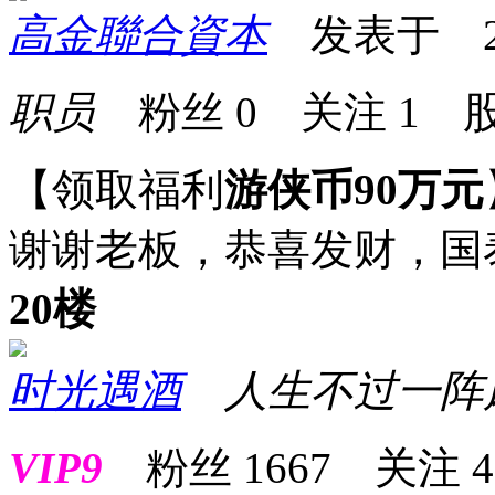
高金聯合資本
发表于 2025
职员
粉丝
0
关注
1
股
【领取福利
游侠币90万元
谢谢老板，恭喜发财，国
20楼
时光遇酒
人生不过一阵
VIP9
粉丝
1667
关注
4