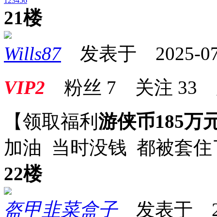
1
2
3
4
5
6
21楼
Wills87
发表于 2025-07-1
VIP2
粉丝
7
关注
33
【领取福利
游侠币185万
加油 当时没钱 都被套住
22楼
盔甲韭菜盒子
发表于 2025