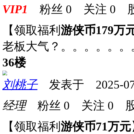
VIP1
粉丝
0
关注
0
【领取福利
游侠币179万
老板大气？。。。。。。
36楼
刘桃子
发表于 2025-07-1
经理
粉丝
0
关注
0
股
【领取福利
游侠币71万元