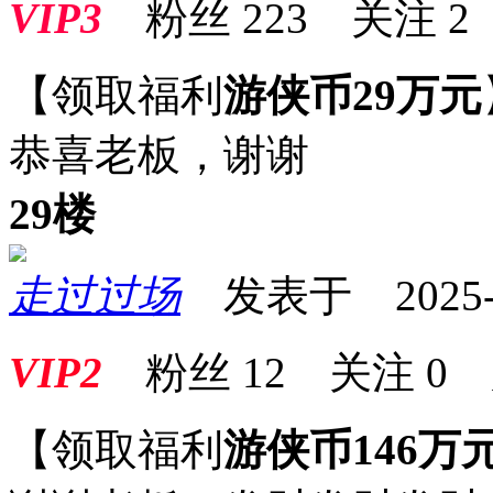
VIP3
粉丝
223
关注
2
【领取福利
游侠币29万元
恭喜老板，
29楼
走过过场
发表于 2025-07
VIP2
粉丝
12
关注
0
【领取福利
游侠币146万