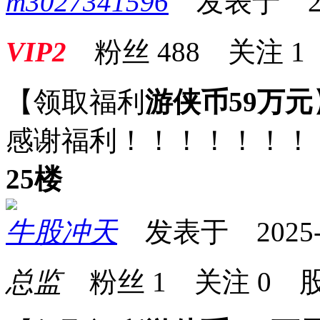
m3027341596
发表于 2025
VIP2
粉丝
488
关注
1
【领取福利
游侠币59万元
感谢福利！！！！！！！
25楼
牛股冲天
发表于 2025-07
总监
粉丝
1
关注
0
股