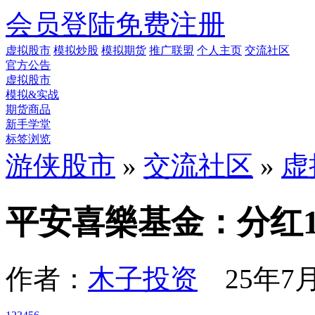
会员登陆
免费注册
虚拟股市
模拟炒股
模拟期货
推广联盟
个人主页
交流社区
官方公告
虚拟股市
模拟&实战
期货商品
新手学堂
标签浏览
游侠股市
»
交流社区
»
虚
平安喜樂基金：分红1
作者：
木子投资
25年7月