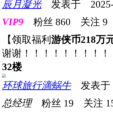
辰月凝光
发表于 2025-07
VIP9
粉丝
860
关注
9
【领取福利
游侠币218万
谢谢！！！！！！！！！
32楼
环球旅行滴蜗牛
发表于 20
总经理
粉丝
19
关注
1