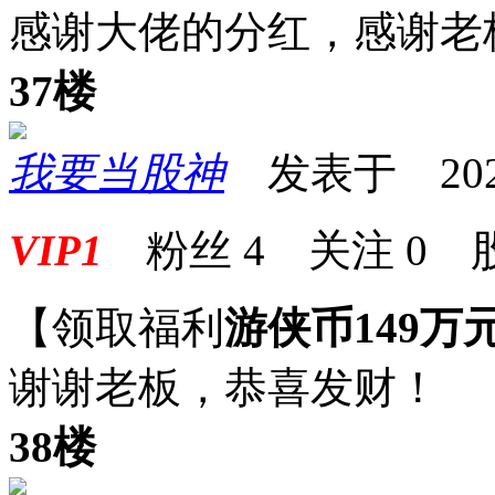
感谢大佬的分红，感谢老
37楼
我要当股神
发表于 2025-0
VIP1
粉丝
4
关注
0
【领取福利
游侠币149万
谢谢老板，恭喜发财！
38楼