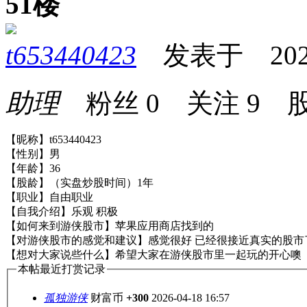
51楼
t653440423
发表于 2026-0
助理
粉丝
0
关注
9
股
【昵称】t653440423
【性别】男
【年龄】36
【股龄】（实盘炒股时间）1年
【职业】自由职业
【自我介绍】乐观 积极
【如何来到游侠股市】苹果应用商店找到的
【对游侠股市的感觉和建议】感觉很好 已经很接近真实的股市
【想对大家说些什么】希望大家在游侠股市里一起玩的开心噢
本帖最近打赏记录
孤独游侠
财富币
+300
2026-04-18 16:57