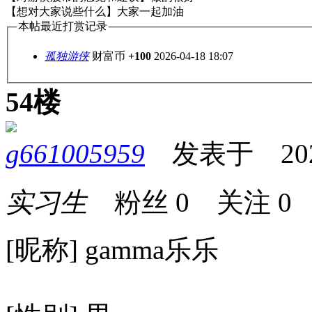
【想对大家说些什么】大家一起加油
本帖最近打赏记录
孤独游侠
财富币
+100
2026-04-18 18:07
54楼
g661005959
发表于 2026-
实习生
粉丝
0
关注
0
[昵称] gamma乐乐