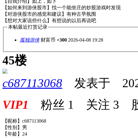
【自我介绍】如上，如下
【如何来到游侠股市】找一个能坐庄的炒股游戏时发现
【对游侠股市的感觉和建议】有种古早氛围
【想对大家说些什么】有想说的以后再说吧
本帖最近打赏记录
孤独游侠
财富币
+300
2026-04-08 19:28
45楼
c687113068
发表于 2026-0
VIP1
粉丝
1
关注
3
【昵称】c687113068
【性别】男
【年龄】24