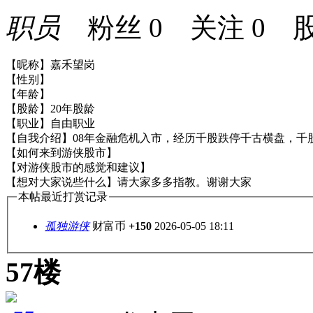
职员
粉丝
0
关注
0
股
【昵称】嘉禾望岗
【性别】
【年龄】
【股龄】20年股龄
【职业】自由职业
【自我介绍】08年金融危机入市，经历千股跌停千古横盘，千
【如何来到游侠股市】
【对游侠股市的感觉和建议】
【想对大家说些什么】请大家多多指教。谢谢大家
本帖最近打赏记录
孤独游侠
财富币
+150
2026-05-05 18:11
57楼