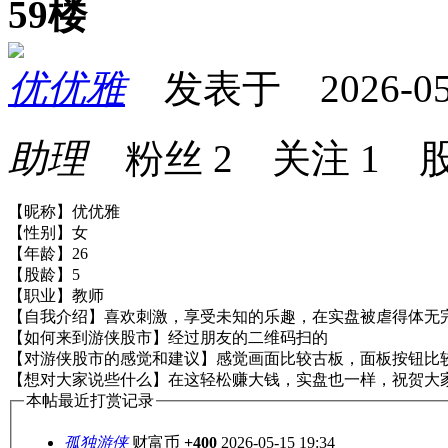
59楼
优优雅
发表于 2026-05-1
助理
粉丝
2
关注
1
股
【昵称】优优雅
【性别】女
【年龄】26
【股龄】5
【职业】教师
【自我介绍】喜欢刺激，享受未知的乐趣，在实盘被虐得体无
【如何来到游侠股市】经过朋友的二维码扫的
【对游侠股市的感觉和建议】感觉画面比较古板，面板按钮比
【想对大家说些什么】在这轻松赚大钱，实盘也一样，祝贺大
本帖最近打赏记录
孤独游侠
财富币
+400
2026-05-15 19:34