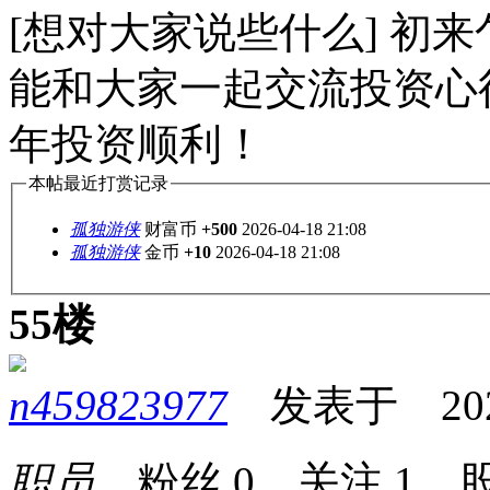
[想对大家说些什么] 初
能和大家一起交流投资心得
年投资顺利！
本帖最近打赏记录
孤独游侠
财富币
+500
2026-04-18 21:08
孤独游侠
金币
+10
2026-04-18 21:08
55楼
n459823977
发表于 2026-
职员
粉丝
0
关注
1
股