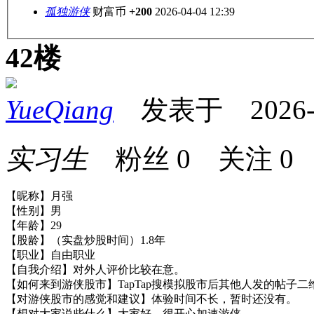
孤独游侠
财富币
+200
2026-04-04 12:39
42楼
YueQiang
发表于 2026-04
实习生
粉丝
0
关注
0
【昵称】月强
【性别】男
【年龄】29
【股龄】（实盘炒股时间）1.8年
【职业】自由职业
【自我介绍】对外人评价比较在意。
【如何来到游侠股市】TapTap搜模拟股市后其他人发的帖子二
【对游侠股市的感觉和建议】体验时间不长，暂时还没有。
【想对大家说些什么】大家好，很开心加速游侠。