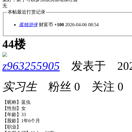
无
本帖最近打赏记录
孤独游侠
财富币
+100
2026-04-06 08:54
44楼
z963255905
发表于 2026-0
实习生
粉丝
0
关注
0
【昵称】蓝虫
【性别】女
【年龄】33
【股龄】1年6个月
【职业】