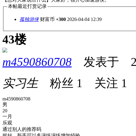
本帖最近打赏记录
孤独游侠
财富币
+300
2026-04-04 12:39
43楼
m4590860708
发表于 2026
实习生
粉丝
1
关注
1
m4590860708
男
20
一月
乐观
通过别人的推荐码
挺好，新手可以多演练演练增加经验