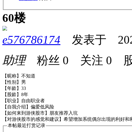
60楼
e576786174
发表于 2026-0
助理
粉丝
0
关注
0
股
【昵称】不知道
【性别】男
【年龄】33
【股龄】8年
【职业】自由职业者
【自我介绍】偏爱低风险
【如何来到游侠股市】朋友推荐入坑
【对游侠股市的感觉和建议】希望增加系统偶尔出现的利好和利
本帖最近打赏记录