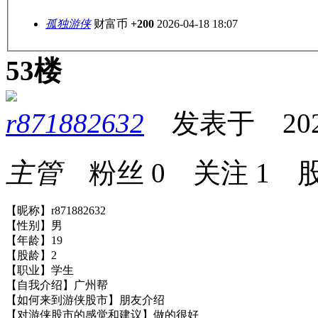
孤独游侠
财富币
+200
2026-04-18 18:07
53楼
r871882632
发表于 2026-0
主管
粉丝
0
关注
1
股
【昵称】r871882632
【性别】男
【年龄】19
【股龄】2
【职业】学生
【自我介绍】广州帮
【如何来到游侠股市】朋友介绍
【对游侠股市的感觉和建议】做的很好