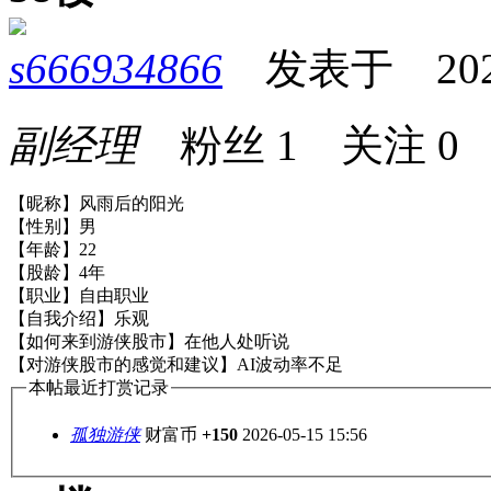
s666934866
发表于 2026-0
副经理
粉丝
1
关注
0
【昵称】风雨后的阳光
【性别】男
【年龄】22
【股龄】4年
【职业】自由职业
【自我介绍】乐观
【如何来到游侠股市】在他人处听说
【对游侠股市的感觉和建议】AI波动率不足
本帖最近打赏记录
孤独游侠
财富币
+150
2026-05-15 15:56