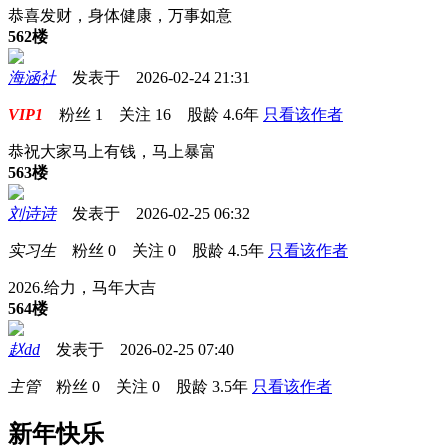
恭喜发财，身体健康，万事如意
562楼
海涵社
发表于 2026-02-24 21:31
VIP1
粉丝
1
关注
16
股龄
4.6年
只看该作者
恭祝大家马上有钱，马上暴富
563楼
刘诗诗
发表于 2026-02-25 06:32
实习生
粉丝
0
关注
0
股龄
4.5年
只看该作者
2026.给力，马年大吉
564楼
赵dd
发表于 2026-02-25 07:40
主管
粉丝
0
关注
0
股龄
3.5年
只看该作者
新年快乐