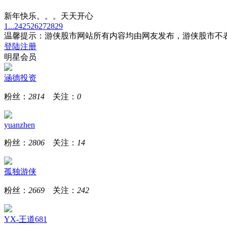
新年快乐。。。天天开心
1...
24
25
26
27
28
29
温馨提示：游侠股市网站所有内容均由网友发布，游侠股市不
登陆
注册
明星会员
涵德投资
粉丝：
2814
关注：
0
yuanzhen
粉丝：
2806
关注：
14
孤独游侠
粉丝：
2669
关注：
242
YX-王道681