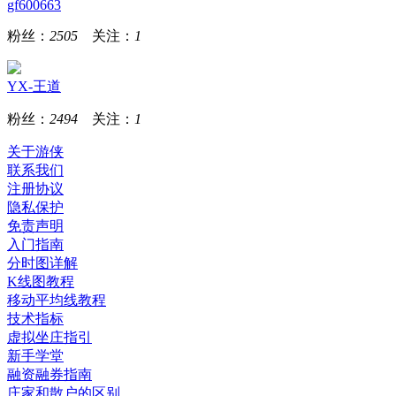
gf600663
粉丝：
2505
关注：
1
YX-王道
粉丝：
2494
关注：
1
关于游侠
联系我们
注册协议
隐私保护
免责声明
入门指南
分时图详解
K线图教程
移动平均线教程
技术指标
虚拟坐庄指引
新手学堂
融资融券指南
庄家和散户的区别