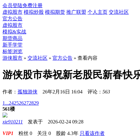
会员登陆
免费注册
虚拟股市
模拟炒股
模拟期货
推广联盟
个人主页
交流社区
官方公告
虚拟股市
模拟&实战
期货商品
新手学堂
标签浏览
游侠股市
»
交流社区
»
官方公告
» 查看内容
游侠股市恭祝新老股民新春快
作者：
孤独游侠
26年2月16日 16:04 评论：
563
1...
24
25
26
27
28
29
561楼
xie910211
发表于 2026-02-24 09:28
VIP1
粉丝
0
关注
0
股龄
4.3年
只看该作者