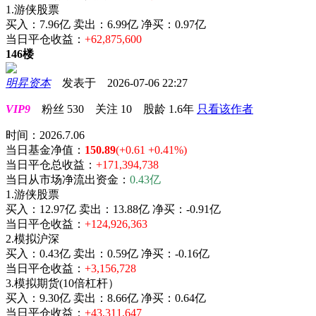
1.游侠股票
买入：7.96亿 卖出：6.99亿 净买：0.97亿
当日平仓收益：
+62,875,600
146楼
明昇资本
发表于 2026-07-06 22:27
VIP9
粉丝
530
关注
10
股龄
1.6年
只看该作者
时间：2026.7.06
当日基金净值：
150.89
(+0.61 +0.41%)
当日平仓总收益：
+171,394,738
当日从市场净流出资金：
0.43亿
1.游侠股票
买入：12.97亿 卖出：13.88亿 净买：-0.91亿
当日平仓收益：
+124,926,363
2.模拟沪深
买入：0.43亿 卖出：0.59亿 净买：-0.16亿
当日平仓收益：
+3,156,728
3.模拟期货(10倍杠杆）
买入：9.30亿 卖出：8.66亿 净买：0.64亿
当日平仓收益：
+43,311,647