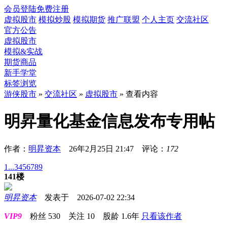
会员登陆
免费注册
虚拟股市
模拟炒股
模拟期货
推广联盟
个人主页
交流社区
官方公告
虚拟股市
模拟&实战
期货商品
新手学堂
标签浏览
游侠股市
»
交流社区
»
虚拟股市
» 查看内容
明昇量化基金信息发布专用帖
作者：
明昇资本
26年2月25日 21:47 评论：
172
1...
3
4
5
6
7
8
9
141楼
明昇资本
发表于 2026-07-02 22:34
VIP9
粉丝
530
关注
10
股龄
1.6年
只看该作者