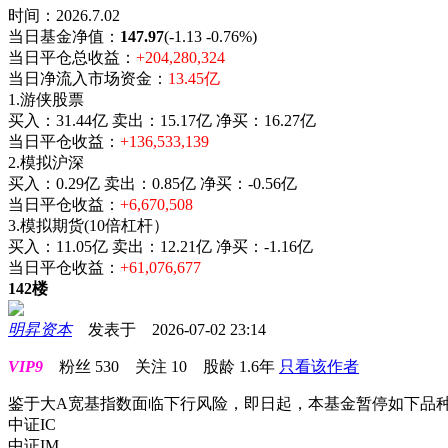
时间：2026.7.02
当日基金净值：
147.97
(-1.13 -0.76%)
当日平仓总收益：
+204,280,324
当日净流入市场资金：
13.45亿
1.游侠股票
买入：31.44亿 卖出：15.17亿 净买：16.27亿
当日平仓收益：
+136,533,139
2.模拟沪深
买入：0.29亿 卖出：0.85亿 净买：-0.56亿
当日平仓收益：
+6,670,508
3.模拟期货(10倍杠杆）
买入：11.05亿 卖出：12.21亿 净买：-1.16亿
当日平仓收益：
+61,076,677
142楼
明昇资本
发表于 2026-07-02 23:14
VIP9
粉丝
530
关注
10
股龄
1.6年
只看该作者
鉴于大A宽基指数面临下行风险，即日起，本基金暂停如下品
中证IC
中证IM