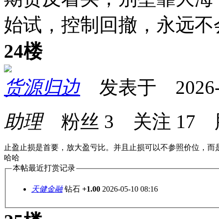
始试，控制回撤，永远不
24楼
货源归边
发表于 2026-05
助理
粉丝
3
关注
17
止盈止损是首要，放大盈亏比。并且止损可以不参照价位，而
哈哈
本帖最近打赏记录
天健金融
钻石
+1.00
2026-05-10 08:16