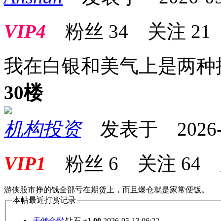
VIP4
粉丝
34
关注
21
我在白银和美气上是两种
30楼
机构投资
发表于 2026-05
VIP1
粉丝
6
关注
64
游侠股市挣的钱全部亏在期货上，而且爆仓就是家常便饭。
本帖最近打赏记录
天健金融
钻石
+1.00
2026-05-13 06:22