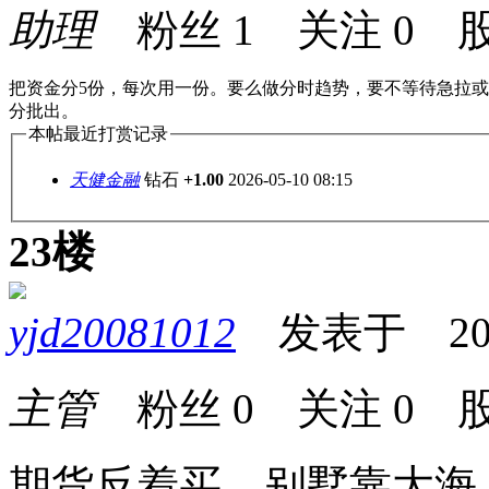
助理
粉丝
1
关注
0
股
把资金分5份，每次用一份。要么做分时趋势，要不等待急拉
分批出。
本帖最近打赏记录
天健金融
钻石
+1.00
2026-05-10 08:15
23楼
yjd20081012
发表于 2026-
主管
粉丝
0
关注
0
股
期货反着买，别墅靠大海