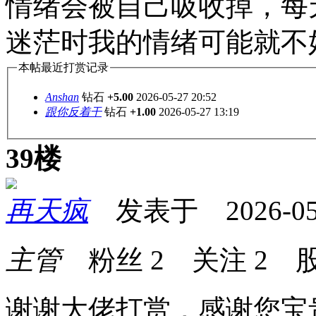
情绪会被自己吸收掉，每
迷茫时我的情绪可能就不
本帖最近打赏记录
Anshan
钻石
+5.00
2026-05-27 20:52
跟你反着干
钻石
+1.00
2026-05-27 13:19
39楼
再天疯
发表于 2026-05-2
主管
粉丝
2
关注
2
股
谢谢大佬打赏，感谢您宝