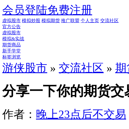
会员登陆
免费注册
虚拟股市
模拟炒股
模拟期货
推广联盟
个人主页
交流社区
官方公告
虚拟股市
模拟&实战
期货商品
新手学堂
标签浏览
游侠股市
»
交流社区
»
期
分享一下你的期货交
作者：
晚上23点后不交易