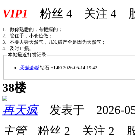
VIP1
粉丝
4
关注
4
1、做你熟悉的，有把握的；
2、管住手，小仓位做；
3、不要去碰天然气，几次破产全是因为天然气；
4、及时止损。
本帖最近打赏记录
天健金融
钻石
+1.00
2026-05-14 19:42
38楼
再天疯
发表于 2026-05-2
主管
粉丝
2
关注
2
股