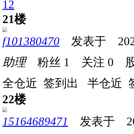
1
2
21楼
f101380470
发表于 2026-0
助理
粉丝
1
关注
0
股
全仓近 签到出 半仓近 
22楼
15164689471
发表于 2026-