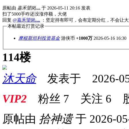
原帖由
嘉禾望岗灬
于 2026-05-11 20:16 发表
扫了5000手咋还没涨停额，大佬
回复
@嘉禾望岗灬
：坚定持有即可，会有定期分红，不会让大
本帖最近打赏记录
摩根斯坦利投资基金
游侠币
+1000万
2026-05-16 16:30
114楼
沐天命
发表于 2026-05-1
VIP2
粉丝
7
关注
6
原帖由
拾神遗
于 2026-05