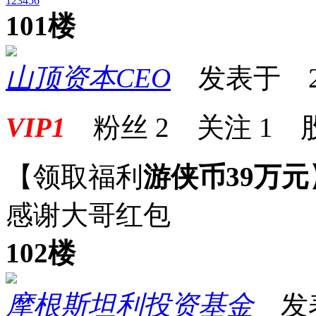
1
2
3
4
5
6
101楼
山顶资本CEO
发表于 2026
VIP1
粉丝
2
关注
1
【领取福利
游侠币39万元
感谢大哥红包
102楼
摩根斯坦利投资基金
发表于