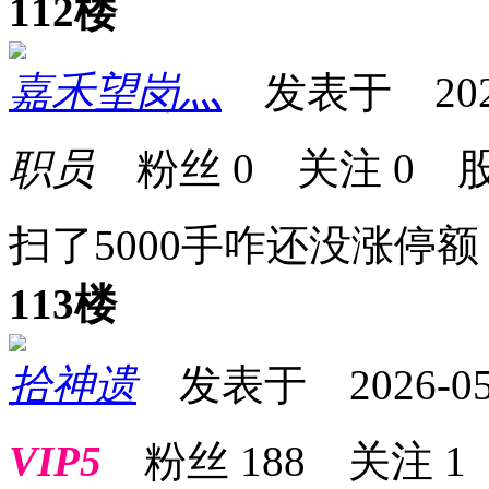
112楼
嘉禾望岗灬
发表于 2026-0
职员
粉丝
0
关注
0
股
扫了5000手咋还没涨停
113楼
拾神遗
发表于 2026-05-1
VIP5
粉丝
188
关注
1