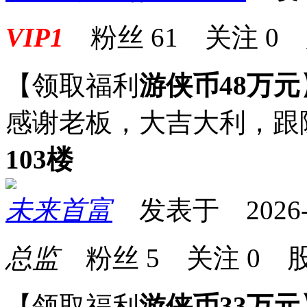
VIP1
粉丝
61
关注
0
【领取福利
游侠币48万元
感谢老板，大吉大利，跟
103楼
未来首富
发表于 2026-05
总监
粉丝
5
关注
0
股
【领取福利
游侠币33万元