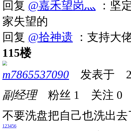
回复
@嘉禾望岗灬
：坚定
家失望的
回复
@拾神遗
：支持大佬
115楼
m7865537090
发表于 2026
副经理
粉丝
1
关注
0
不要洗盘把自己也洗出去
1
2
3
4
5
6