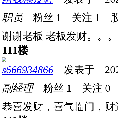
职员
粉丝
1
关注
1
股
谢谢老板 老板发财。。
111楼
s666934866
发表于 2026-0
副经理
粉丝
1
关注
0
恭喜发财，喜气临门，财