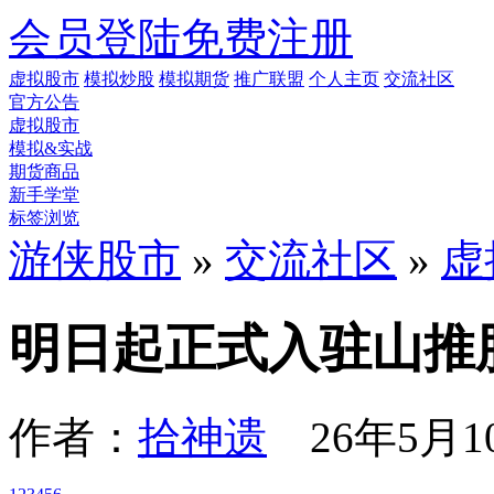
会员登陆
免费注册
虚拟股市
模拟炒股
模拟期货
推广联盟
个人主页
交流社区
官方公告
虚拟股市
模拟&实战
期货商品
新手学堂
标签浏览
游侠股市
»
交流社区
»
虚
明日起正式入驻山推股份 
作者：
拾神遗
26年5月10