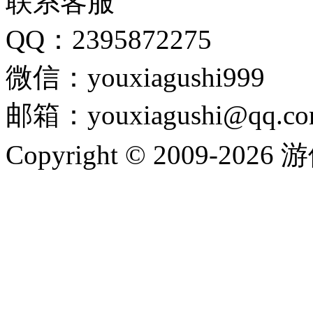
联系客服
QQ：2395872275
微信：youxiagushi999
邮箱：youxiagushi@qq.c
Copyright © 2009-202