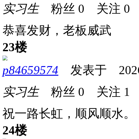
实习生
粉丝
0
关注
0
恭喜发财，老板威武
23楼
p84659574
发表于 2026-0
实习生
粉丝
0
关注
1
祝一路长虹，顺风顺水。
24楼