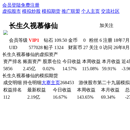
会员登陆
免费注册
虚拟股市
模拟炒股
模拟期货
推广联盟
个人主页
交流社区
长生久视慕修仙
加关注
会员等级
VIP1
钻石
109.50
金币
0
粉丝
6
注册
18年7
UID
577028
帖子
1324
财富币
27
关注
0
访问
26年8
长生久视慕修仙的虚拟资产
资产排名
账面资产
股票仓位
今日收益
本周收益
本月收益
近
5856
2.45亿
0.02%
14.57%
115.08%
59.91%
-3.
长生久视慕修仙的模拟期货
成交明细
持仓明细
大赛主页
268453 游侠股市第二十九届模
权益排名
最新权益
今日收益
本周收益
本月收益
总
112
2.19亿
16.67%
143.65%
69.34%
-2