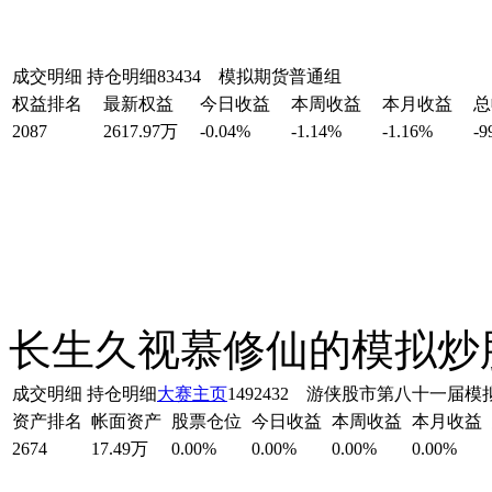
成交明细
持仓明细
83434 模拟期货普通组
权益排名
最新权益
今日收益
本周收益
本月收益
总
2087
2617.97万
-0.04%
-1.14%
-1.16%
-9
长生久视慕修仙的模拟炒
成交明细
持仓明细
大赛主页
1492432 游侠股市第八十一届
资产排名
帐面资产
股票仓位
今日收益
本周收益
本月收益
2674
17.49万
0.00%
0.00%
0.00%
0.00%