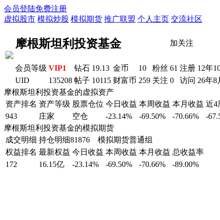
会员登陆
免费注册
虚拟股市
模拟炒股
模拟期货
推广联盟
个人主页
交流社区
摩根斯坦利投资基金
加关注
会员等级
VIP1
钻石
19.13
金币
10
粉丝
61
注册
12年1
UID
135208
帖子
10115
财富币
259
关注
0
访问
26年8
摩根斯坦利投资基金的虚拟资产
资产排名
资产等级
股票仓位
今日收益
本周收益
本月收益
近
943
庄家
空仓
-23.14%
-69.50%
-70.66%
-67
摩根斯坦利投资基金的模拟期货
成交明细
持仓明细
81876 模拟期货普通组
权益排名
最新权益
今日收益
本周收益
本月收益
总收益率
172
16.15亿
-23.14%
-69.50%
-70.66%
-89.00%