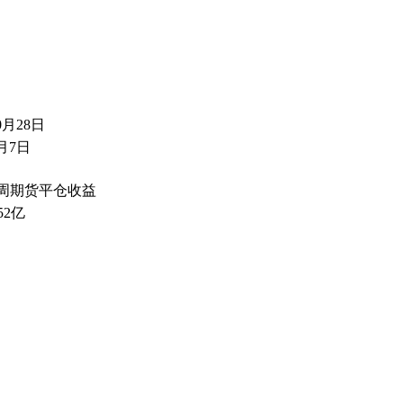
0月28日
月7日
4周期货平仓收益
.52亿