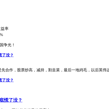
收益率
0%
为国争光！
慌了没？
就是先合作，股票炒高，减持，割韭菜，最后一地鸡毛，以后英伟
慌了没？
底慌了没？