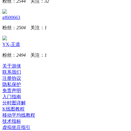
粉丝：
2544
关注：
32
gf600663
粉丝：
2504
关注：
1
YX-王道
粉丝：
2494
关注：
1
关于游侠
联系我们
注册协议
隐私保护
免责声明
入门指南
分时图详解
K线图教程
移动平均线教程
技术指标
虚拟坐庄指引