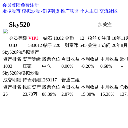
会员登陆
免费注册
虚拟股市
模拟炒股
模拟期货
推广联盟
个人主页
交流社区
Sky520
加关注
会员等级
VIP3
钻石
18.82
金币
12
粉丝
0
注册
18年11
UID
583012
帖子
220
财富币
545
关注
1
访问
26年8
Sky520的虚拟资产
资产排名
资产等级
股票仓位
今日收益
本周收益
本月收益
近
1003
庄家
中仓
0.00%
-0.26%
0.68%
－
Sky520的模拟炒股
成交明细
持仓明细
1260117 普通二组
资产排名
帐面资产
股票仓位
今日收益
本周收益
本月收益
总
25
23.78万
88.39%
2.87%
15.38%
15.38%
137