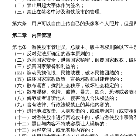
（二）禁止用超大字体作为签名；
（三）禁止在签名中涉及游侠股市的管理。
第六条 用户可以自由上传自己的头像和个人照片，但是严
第二章 内容管理
第七条 游侠股市管理员、总版主、版主有权删除以下主题或
（一）反对宪法所确定的基本原则的；
（二）危害国家安全，泄露国家秘密，颠覆国家政权，破
（三）损害国家荣誉和利益的；
（四）煽动民族仇恨、民族歧视，破坏民族团结的；
（五）破坏国家宗教政策，宣扬邪教和封建迷信的；
（六）散布谣言，扰乱社会秩序，破坏社会稳定的；
（七）散布淫秽、色情、赌博、暴力、凶杀、恐怖或者教
（八）侮辱或者诽谤他人，侵害他人合法权益的；
（九）含有法律、行政法规禁止的其他内容的。
（十）进行地域攻击、人身攻击的，或侮辱讽刺（或变相
（十一）对游侠股市进行言论攻击的，或与游侠股市宗旨不
（十二）题目与内容不符或容易让人误解的；
（十三）内容空洞，或无实质内容的；