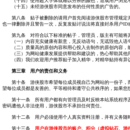
（十四）使用超大字体或难以分辨的颜色，造成用户浏览
（十五）未经游侠股市同意发布的任何性质的广告的。
第八条 贴子被删除的请用户首先阅读游侠股市管理规定并
也一律删除并且警告一次，反复发贴讨说法将直接封杀用户ID或
第九条 对符合以下标准的帖子，管理员，版主有可能将其
（一）内容充实健康有新意，无反动语句，无诋毁他人语句
（二）质量高的原创内容和用心投入去制作的原创内容，能
（三）为网站健康发展提供帮助和建议的，热心帮助其他用
（四）我们欢迎用户推荐贴子加入精华，对精华贴持有异议
第三章 用户的责任和义务
第十条 游侠股市希望每位成员视自己为网站的一份子，而
望每位成员都是友善的、平等相待和遵守公共秩序的，如果您
第十一条 所有用户都有向管理员及时反映本站系统程序及
密码遭他人非法使用，游侠股市不承担任何责任。
第十二条 用户必须使用个人真实资料注册，并有义务随时
第十三条
用户在游侠股市的账户、积分（虚拟钻石、游