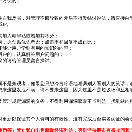
不方便的；
自我反省，对管理不服导致的矛盾不得发帖讨说法，请直接向管
IP。
加入精华贴或增加其积分：
，原创贴优先考虑；点击率和回复率成正比；
够让用户学到有用的知识的内容；
户的，认真解答用户问题的；
的请给管理员留言探讨。
不是旁观者，如果您只想冷言冷语地嘲讽别人看别人的笑话，请
想来这里发泄不满，请不要来这里，因为这里不是垃圾场和互相
管理规定漏洞的义务，不得利用漏洞获取不当利益、扰乱站内秩
更新以保证其个人资料的有效性。没有完成后台实名认证的会
侠币等）禁止私自出售获取经济利益，否则游侠股市有权收回其