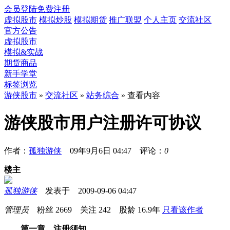
会员登陆
免费注册
虚拟股市
模拟炒股
模拟期货
推广联盟
个人主页
交流社区
官方公告
虚拟股市
模拟&实战
期货商品
新手学堂
标签浏览
游侠股市
»
交流社区
»
站务综合
» 查看内容
游侠股市用户注册许可协议
作者：
孤独游侠
09年9月6日 04:47 评论：
0
楼主
孤独游侠
发表于 2009-09-06 04:47
管理员
粉丝
2669
关注
242
股龄
16.9年
只看该作者
第一章 注册须知