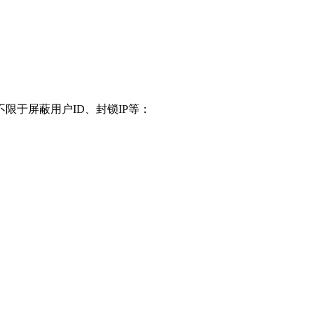
于屏蔽用户ID、封锁IP等：