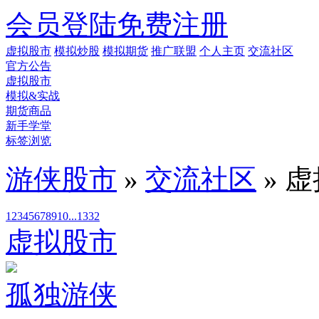
会员登陆
免费注册
虚拟股市
模拟炒股
模拟期货
推广联盟
个人主页
交流社区
官方公告
虚拟股市
模拟&实战
期货商品
新手学堂
标签浏览
游侠股市
»
交流社区
» 
1
2
3
4
5
6
7
8
9
10
...1332
虚拟股市
孤独游侠