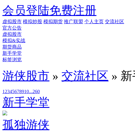
会员登陆
免费注册
虚拟股市
模拟炒股
模拟期货
推广联盟
个人主页
交流社区
官方公告
虚拟股市
模拟&实战
期货商品
新手学堂
标签浏览
游侠股市
»
交流社区
» 
1
2
3
4
5
6
7
8
9
10
...260
新手学堂
孤独游侠