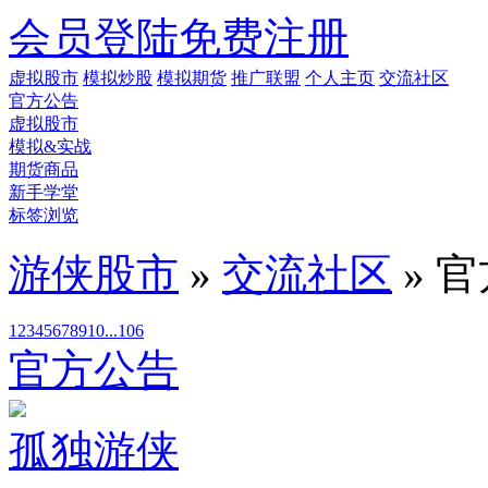
会员登陆
免费注册
虚拟股市
模拟炒股
模拟期货
推广联盟
个人主页
交流社区
官方公告
虚拟股市
模拟&实战
期货商品
新手学堂
标签浏览
游侠股市
»
交流社区
» 
1
2
3
4
5
6
7
8
9
10
...106
官方公告
孤独游侠