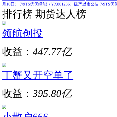
月10日）
7/9
TS优优绿能（YX801236）破产退市公告
7/9
TS优
排行榜
期货达人榜
领航创投
收益：
447.77亿
丁蟹又开空单了
收益：
395.80亿
小散户666