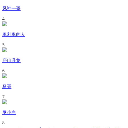
风神一哥
4
奥利奥的人
5
庐山升龙
6
马哥
7
罗小白
8