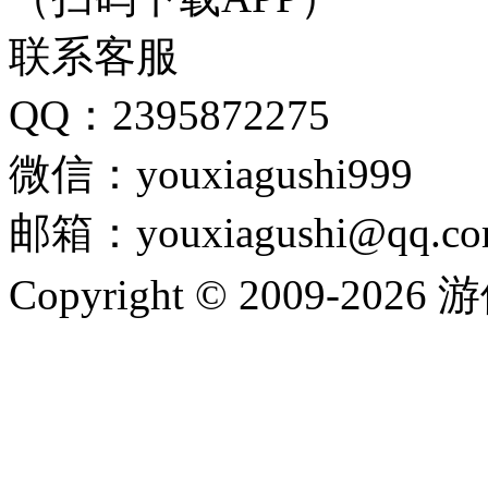
联系客服
QQ：2395872275
微信：youxiagushi999
邮箱：youxiagushi@qq.c
Copyright © 2009-202