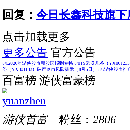
回复：
今日长鑫科技旗下
点击加载更多
更多公告
官方公告
8/6
2026年游侠股市新股民报到专帖
8/8
TS武汉凡谷（YX8012
份（YX801182）破产退市风险提示（8月6日）
8/5
游侠股市推广
百富榜
游侠富豪榜
yuanzhen
游侠首富
粉丝：
2806