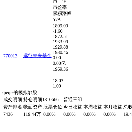
市 值
市盈率
累积涨幅
Y/A
1899.09
-1.60
1872.51
1933.99
1929.88
1930.46
远征未来基金
770013
0.00
0.00亿
1969.36
－
18.03
1.00
qieqie的模拟炒股
成交明细
持仓明细
1310666 普通三组
资产排名
帐面资产
股票仓位
今日收益
本周收益
本月收益
总
7436
119.44万
0.00%
0.00%
0.00%
0.00%
19.