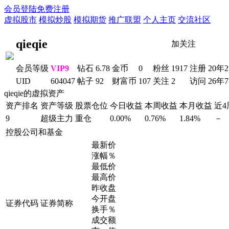
会员登陆
免费注册
虚拟股市
模拟炒股
模拟期货
推广联盟
个人主页
交流社区
qieqie
加关注
会员等级
VIP9
钻石
6.78
金币
0
粉丝
1917
注册
20年
UID
604047
帖子
92
财富币
107
关注
2
访问
26年
qieqie的虚拟资产
资产排名
资产等级
股票仓位
今日收益
本周收益
本月收益
近
9
超级主力
重仓
0.00%
0.76%
1.84%
－
控股公司和基金
最新价
涨幅％
最低价
最高价
昨收盘
今开盘
证券代码
证券简称
换手％
成交额