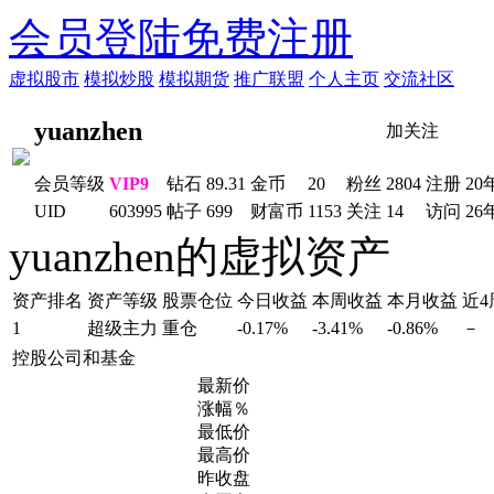
会员登陆
免费注册
虚拟股市
模拟炒股
模拟期货
推广联盟
个人主页
交流社区
yuanzhen
加关注
会员等级
VIP9
钻石
89.31
金币
20
粉丝
2804
注册
20
UID
603995
帖子
699
财富币
1153
关注
14
访问
26
yuanzhen的虚拟资产
资产排名
资产等级
股票仓位
今日收益
本周收益
本月收益
近
1
超级主力
重仓
-0.17%
-3.41%
-0.86%
－
控股公司和基金
最新价
涨幅％
最低价
最高价
昨收盘