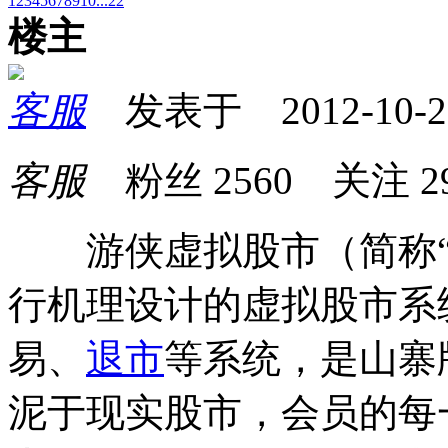
1
2
3
4
5
6
7
8
9
10
...22
楼主
客服
发表于 2012-10-21 
客服
粉丝
2560
关注
2
游侠虚拟股市（简称“
行机理设计的虚拟股市系
易、
退市
等系统，是山寨
泥于现实股市，会员的每