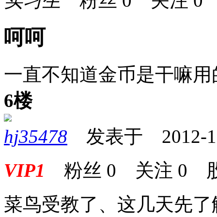
实习生
粉丝
0
关注
0
呵呵
一直不知道金币是干嘛用
6楼
hj35478
发表于 2012-12-
VIP1
粉丝
0
关注
0
菜鸟受教了、这几天先了解