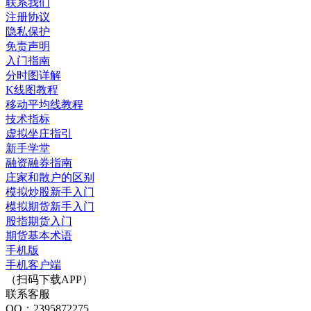
联系我们
注册协议
隐私保护
免责声明
入门指南
分时图详解
K线图教程
移动平均线教程
技术指标
虚拟坐庄指引
新手学堂
融资融券指南
庄家和散户的区别
模拟炒股新手入门
模拟期货新手入门
股指期货入门
期货基本术语
手机版
手机客户端
（扫码下载APP）
联系客服
QQ：2395872275