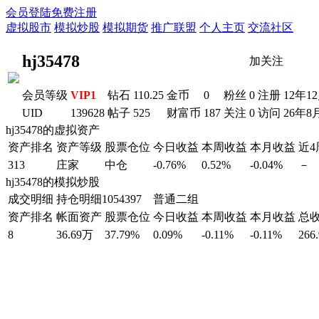
会员登陆
免费注册
虚拟股市
模拟炒股
模拟期货
推广联盟
个人主页
交流社区
hj35478
加关注
会员等级
VIP1
钻石
110.25
金币
0
粉丝
0
注册
12年1
UID
139628
帖子
525
财富币
187
关注
0
访问
26年8
hj35478的虚拟资产
资产排名
资产等级
股票仓位
今日收益
本周收益
本月收益
近
313
庄家
中仓
-0.76%
0.52%
-0.04%
－
hj35478的模拟炒股
成交明细
持仓明细
1054397 普通二组
资产排名
帐面资产
股票仓位
今日收益
本周收益
本月收益
总
8
36.69万
37.79%
0.09%
-0.11%
-0.11%
266