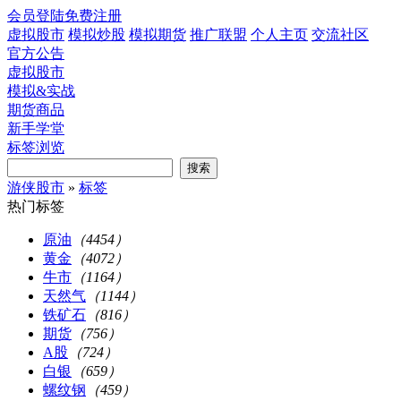
会员登陆
免费注册
虚拟股市
模拟炒股
模拟期货
推广联盟
个人主页
交流社区
官方公告
虚拟股市
模拟&实战
期货商品
新手学堂
标签浏览
搜索
游侠股市
»
标签
热门标签
原油
（4454）
黄金
（4072）
牛市
（1164）
天然气
（1144）
铁矿石
（816）
期货
（756）
A股
（724）
白银
（659）
螺纹钢
（459）