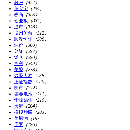
散户
（457）
兔宝宝
（434）
券商
（385）
创业板
（337）
退市
（326）
贵州茅台
（312）
顺发恒业
（308）
油价
（300）
分红
（297）
爆仓
（290）
福利
（249）
美股
（238）
炒股大赛
（238）
上证指数
（230）
熊市
（222）
德赛电池
（211）
华峰铝业
（210）
焦炭
（204）
模拟炒股
（203）
美原油
（197）
庄家
（196）