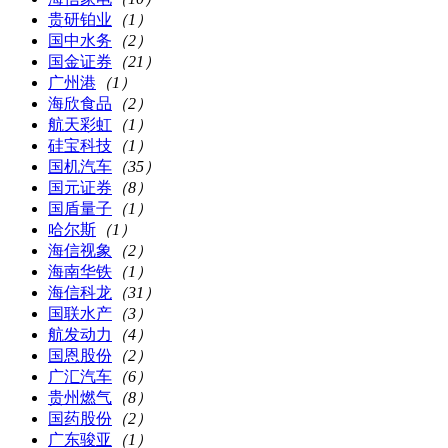
贵研铂业
（1）
国中水务
（2）
国金证券
（21）
广州港
（1）
海欣食品
（2）
航天彩虹
（1）
硅宝科技
（1）
国机汽车
（35）
国元证券
（8）
国盾量子
（1）
哈尔斯
（1）
海信视象
（2）
海南华铁
（1）
海信科龙
（31）
国联水产
（3）
航发动力
（4）
国恩股份
（2）
广汇汽车
（6）
贵州燃气
（8）
国药股份
（2）
广东骏亚
（1）