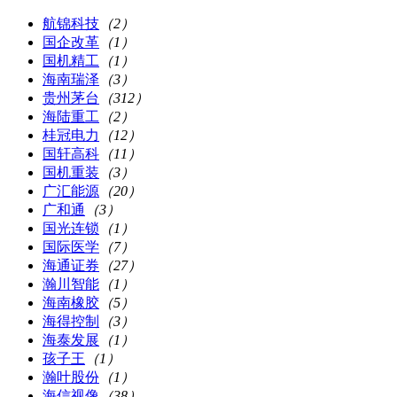
航锦科技
（2）
国企改革
（1）
国机精工
（1）
海南瑞泽
（3）
贵州茅台
（312）
海陆重工
（2）
桂冠电力
（12）
国轩高科
（11）
国机重装
（3）
广汇能源
（20）
广和通
（3）
国光连锁
（1）
国际医学
（7）
海通证券
（27）
瀚川智能
（1）
海南橡胶
（5）
海得控制
（3）
海泰发展
（1）
孩子王
（1）
瀚叶股份
（1）
海信视像
（38）