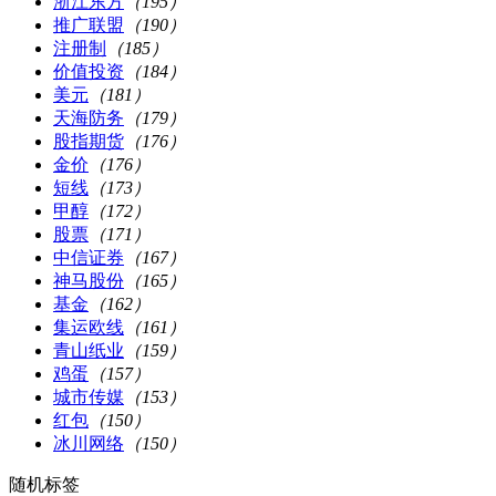
浙江东方
（195）
推广联盟
（190）
注册制
（185）
价值投资
（184）
美元
（181）
天海防务
（179）
股指期货
（176）
金价
（176）
短线
（173）
甲醇
（172）
股票
（171）
中信证券
（167）
神马股份
（165）
基金
（162）
集运欧线
（161）
青山纸业
（159）
鸡蛋
（157）
城市传媒
（153）
红包
（150）
冰川网络
（150）
随机标签