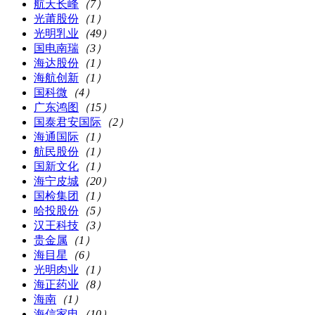
航天长峰
（7）
光莆股份
（1）
光明乳业
（49）
国电南瑞
（3）
海达股份
（1）
海航创新
（1）
国科微
（4）
广东鸿图
（15）
国泰君安国际
（2）
海通国际
（1）
航民股份
（1）
国新文化
（1）
海宁皮城
（20）
国检集团
（1）
哈投股份
（5）
汉王科技
（3）
贵金属
（1）
海目星
（6）
光明肉业
（1）
海正药业
（8）
海南
（1）
海信家电
（10）