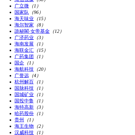
广立微
（1）
国家队
（96）
海天味业
（15）
海尔智家
（8）
詭秘閣·女帝基金
（12）
广济药业
（3）
海南发展
（1）
海联金汇
（15）
广药集团
（1）
国企
（1）
海航科技
（20）
广誉远
（4）
杭州解百
（1）
国脉科技
（1）
国城矿业
（1）
国投中鲁
（1）
海特高新
（3）
哈药股份
（1）
贵州
（1）
海王生物
（2）
汉威科技
（1）