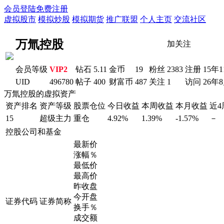
会员登陆
免费注册
虚拟股市
模拟炒股
模拟期货
推广联盟
个人主页
交流社区
万氚控股
加关注
会员等级
VIP2
钻石
5.11
金币
19
粉丝
2383
注册
15年
UID
496780
帖子
400
财富币
487
关注
1
访问
26年
万氚控股的虚拟资产
资产排名
资产等级
股票仓位
今日收益
本周收益
本月收益
近
15
超级主力
重仓
4.92%
1.39%
-1.57%
－
控股公司和基金
最新价
涨幅％
最低价
最高价
昨收盘
今开盘
证券代码
证券简称
换手％
成交额