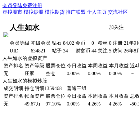
会员登陆
免费注册
虚拟股市
模拟炒股
模拟期货
推广联盟
个人主页
交流社区
人生如水
加关注
会员等级
初级会员
钻石
84.02
金币
0
粉丝
0
注册
21年9
UID
634821
帖子
34
财富币
44
关注
5
访问
26年8
人生如水的虚拟资产
资产排名
资产等级
股票仓位
今日收益
本周收益
本月收益
近
无
庄家
空仓
0.00%
0.00%
0.00%
－
人生如水的模拟炒股
成交明细
持仓明细
1359468 普通三组
资产排名
帐面资产
股票仓位
今日收益
本周收益
本月收益
总
无
49.67万
97.10%
0.00%
4.26%
4.26%
-50