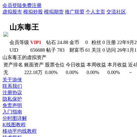
会员登陆
免费注册
虚拟股市
模拟炒股
模拟期货
推广联盟
个人主页
交流社区
山东毒王
会员等级
VIP1
钻石
24.88
金币
0
粉丝
0
注册
22年9月
UID
656688
帖子
783
财富币
61
关注
0
访问
26年1月
山东毒王的虚拟资产
资产排名
账面资产
股票仓位
今日收益
本周收益
本月收益
近
无
222.18万
0.00%
0.00%
0.00%
0.00%
－
关于游侠
联系我们
注册协议
隐私保护
免责声明
入门指南
分时图详解
K线图教程
移动平均线教程