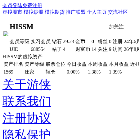
会员登陆
免费注册
虚拟股市
模拟炒股
模拟期货
推广联盟
个人主页
交流社区
HISSM
加关注
会员等级
实习会员
钻石
29.23
金币
0
粉丝
0
注册
24年6
UID
688554
帖子
4
财富币
14
关注
9
访问
26年8
HISSM的虚拟资产
资产排名
资产等级
股票仓位
今日收益
本周收益
本月收益
近
1569
庄家
轻仓
0.00%
1.38%
1.39%
－
关于游侠
联系我们
注册协议
隐私保护